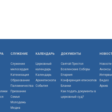
РА
СЛУЖЕНИЕ
КАЛЕНДАРЬ
ДОКУМЕНТЫ
НОВОС
Служение
Церковный
Святой Престол
Новости
милосердия
календарь
Вселенские Соборы
Анонсы
Катехизация
Календарь
Епархия
Интервь
Образование
Архиепископа
Конференция епископов
Видео
Паломничества
События
Бланки
Архив
олики
Призвание
Как подать документы в
тся
Семья
церковный суд?
Молодежь
Медиа