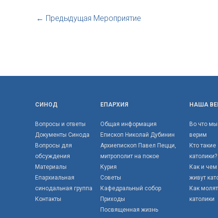
←
Предыдущая Мероприятие
СИНОД
ЕПАРХИЯ
НАША ВЕ
Вопросы и ответы
Общая информация
Во что мы
Документы Синода
Епископ Николай Дубинин
верим
Вопросы для
Архиепископ Павел Пецци,
Кто такие
обсуждения
митрополит на покое
католики?
Материалы
Курия
Как и чем
Епархиальная
Советы
живут кат
синодальная группа
Кафедральный собор
Как моля
Контакты
Приходы
католики
Посвященная жизнь