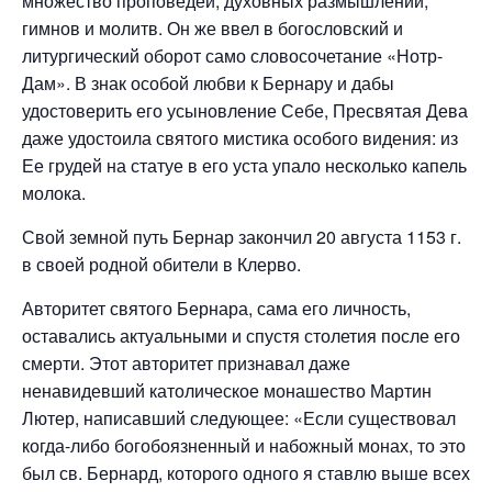
множество проповедей, духовных размышлений,
гимнов и молитв. Он же ввел в богословский и
литургический оборот само словосочетание «Нотр-
Дам». В знак особой любви к Бернару и дабы
удостоверить его усыновление Себе, Пресвятая Дева
даже удостоила святого мистика особого видения: из
Ее грудей на статуе в его уста упало несколько капель
молока.
Свой земной путь Бернар закончил 20 августа 1153 г.
в своей родной обители в Клерво.
Авторитет святого Бернара, сама его личность,
оставались актуальными и спустя столетия после его
смерти. Этот авторитет признавал даже
ненавидевший католическое монашество Мартин
Лютер, написавший следующее: «Если существовал
когда-либо богобоязненный и набожный монах, то это
был св. Бернард, которого одного я ставлю выше всех