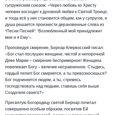
супружеским союзом: «Через любовь ко Христу
человек восходит к духовной любви к Святой Троице,
и тогда всё у них становится общим, как у супругов, и
душа решается произнести дерзновенные слова из
“Песни Песней”: ‘Возлюбленный мой принадлежит
мне и я Ему’».
Проповедуя смирение, Бернар Клервосский писал:
«Бог стал послушен женщине, чистой и непорочной
Деве Марии – смирение беспримерное! Женщина
повелевает Богу – величие несравненное. Стыдись,
гордый пепел! Бог смиряется, а ты превозносишься?
Бог подчиняется людям, а ты, стремясь
господствовать над людьми, ставишь себя выше
Создателя своего?»
Пресвятую Богородицу святой Бернар почитал
совершенно особым образом, посвятив Eй