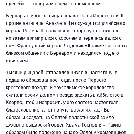
ересей», — говорили о нем современники.
Бернар активно защищал права Папы Иннокентия II
против антипапы Анаклета II и осуждал сицилийского
короля Рожера II, получившего корону от антипапы,
но затем примирился с королем и переписывался с
ним. Французский король Людовик VII также состоял в
близком общении с Бернаром и находился под его
влиянием.
Тысячи рыцарей, отправлявшихся в Палестину, в
недавно образованное тогда, после Первого
крестового похода, Иерусалимское королевство,
считали своим долгом прежде заехать в аббатство в
Клерво, чтобы испросить у его святого настоятеля
благословение, а тот напутствовал их так: «Вы
обязаны создать на Святой палестинской земле
духовно-рыцарский орден Храма Господня». Таким
образом было положено начало Ордену храмовников