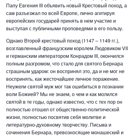
Папу Евгения III объявить новый Крестовый поход, а
сам разъезжал по всей Европе, лично агитируя
европейских государей принять в нем участие и
выступая с публичными проповедями в его пользу.
Однако Второй крестовый поход (1147 – 1149 гг.),
возглавленный французским королем Людовиком VII
и германским императором Конрадом III, окончился
полным разгромом, что стало для святого Бернара
страшным ударом: он воспринял это, да и не мог не
воспринять, как жесточайшее личное поражение.
Неужели святой муж мог так ошибиться в познании
воли Божией? Мы не знаем, о чем и как молился
святой в те годы, однако известно, что с тех пор он
полностью отошел от общественно-политической
жизни, полностью посвятив себя молитве и
литературно-духовному творчеству. Письма и
сочинения Бернара, превозносящие монашеский и