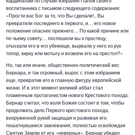
кардиналам по случаю избрания Папой своего
воспитанника с письмом следующего содержания:
«Прости вас Бог за то, что Вы сделали!.. Вы
превратили последнего в первого, и… его новое
положение опаснее прежнего… По какой причине или
по чьему совету… поспешили вы к простецу,
отыскали его в его убежище, вырвали у него из рук
топор, кирку или мотыгу и возвели его на престол?»
Но, так или иначе, общественно-политический вес
Бернара, и так огромный, вырос с этим избранием
еще, превратив его в главную фигуру европейской
жизни. И в этот момент великий аббат стал
пламенным протагонистом нового Крестового похода:
Бернар считал, что воля Божия состоит в том, чтобы
продолжить дело Первого крестового похода,
вооруженной рукой защищая и развивая его
пошатнувшиеся завоевания, полностью освобождая
Святую Землю от ига «неверных». Бернар убедил