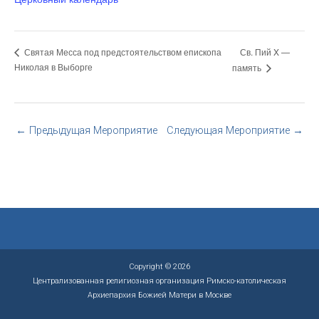
Св. Пий X —
Святая Месса под предстоятельством епископа
Николая в Выборге
память
←
Предыдущая Мероприятие
Следующая Мероприятие
→
Copyright © 2026
Централизованная религиозная организация Римско-католическая
Архиепархия Божией Матери в Москве