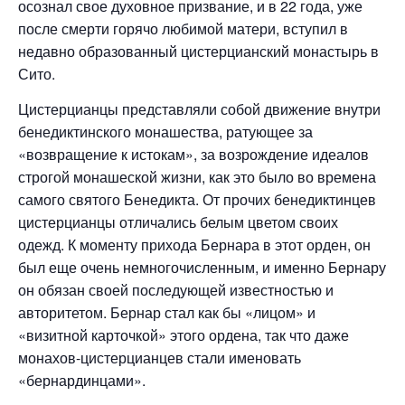
осознал свое духовное призвание, и в 22 года, уже
после смерти горячо любимой матери, вступил в
недавно образованный цистерцианский монастырь в
Сито.
Цистерцианцы представляли собой движение внутри
бенедиктинского монашества, ратующее за
«возвращение к истокам», за возрождение идеалов
строгой монашеской жизни, как это было во времена
самого святого Бенедикта. От прочих бенедиктинцев
цистерцианцы отличались белым цветом своих
одежд. К моменту прихода Бернара в этот орден, он
был еще очень немногочисленным, и именно Бернару
он обязан своей последующей известностью и
авторитетом. Бернар стал как бы «лицом» и
«визитной карточкой» этого ордена, так что даже
монахов-цистерцианцев стали именовать
«бернардинцами».