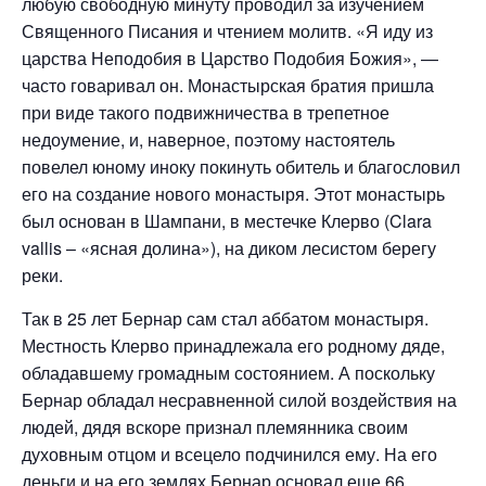
любую свободную минуту проводил за изучением
Священного Писания и чтением молитв. «Я иду из
царства Неподобия в Царство Подобия Божия», —
часто говаривал он. Монастырская братия пришла
при виде такого подвижничества в трепетное
недоумение, и, наверное, поэтому настоятель
повелел юному иноку покинуть обитель и благословил
его на создание нового монастыря. Этот монастырь
был основан в Шампани, в местечке Клерво (Clara
vallis – «ясная долина»), на диком лесистом берегу
реки.
Так в 25 лет Бернар сам стал аббатом монастыря.
Местность Клерво принадлежала его родному дяде,
обладавшему громадным состоянием. А поскольку
Бернар обладал несравненной силой воздействия на
людей, дядя вскоре признал племянника своим
духовным отцом и всецело подчинился ему. На его
деньги и на его землях Бернар основал еще 66