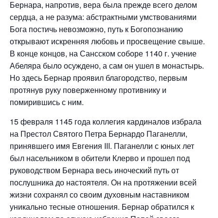
Бернара, напротив, вера была прежде всего делом
сердца, а не разума: абстрактными умствованиями
Бога постичь невозможно, путь к Богопознанию
открывают искренняя любовь и просвещение свыше.
В конце концов, на Сансском соборе 1140 г. учение
Абеляра было осуждено, а сам он ушел в монастырь.
Но здесь Бернар проявил благородство, первым
протянув руку поверженному противнику и
помирившись с ним.
15 февраля 1145 года коллегия кардиналов избрала
на Престол Святого Петра Бернардо Паганелли,
принявшего имя Евгения III. Паганелли с юных лет
был насельником в обители Клерво и прошел под
руководством Бернара весь иноческий путь от
послушника до настоятеля. Он на протяжении всей
жизни сохранял со своим духовным наставником
уникально тесные отношения. Бернар обратился к