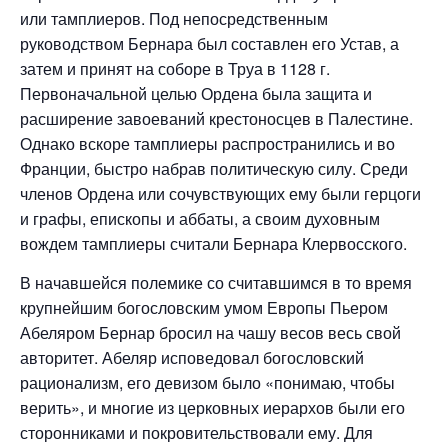
или тамплиеров. Под непосредственным
руководством Бернара был составлен его Устав, а
затем и принят на соборе в Труа в 1128 г.
Первоначальной целью Ордена была защита и
расширение завоеваний крестоносцев в Палестине.
Однако вскоре тамплиеры распространились и во
Франции, быстро набрав политическую силу. Среди
членов Ордена или сочувствующих ему были герцоги
и графы, епископы и аббаты, а своим духовным
вождем тамплиеры считали Бернара Клервосского.
В начавшейся полемике со считавшимся в то время
крупнейшим богословским умом Европы Пьером
Абеляром Бернар бросил на чашу весов весь свой
авторитет. Абеляр исповедовал богословский
рационализм, его девизом было «понимаю, чтобы
верить», и многие из церковных иерархов были его
сторонниками и покровительствовали ему. Для