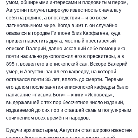
умом, обширными интересами и плодовитым пером,
Августин получил широкую известность сначала у
себя на родине, а впоследствии – и во всём
латиноязычном мире. Когда в 391 г. он случайно
оказался в городке Гиппоне близ Карфагена, куда
пришел навестить друга, местный престарелый
епископ Валерий, давно искавший себе помощника,
почти насильно рукоположил его в пресвитеры, а в
395 г. возвел его в епископский сан. Вскоре Валерий
умер, и Августин занял его кафедру, на которой
оставался почти 35 лет, вплоть до смерти. Первым
его делом после занятия епископской кафедры было
написание «письма Богу» – книги «Исповедь»,
выдержавшей с тех пор бессчетное число изданий,
издаваемой до сих пор и ставшей самым популярным
сочинением всех времён и народов.
Будучи архипастырем, Августин стал широко известен
своими богословскими произведениями, своей