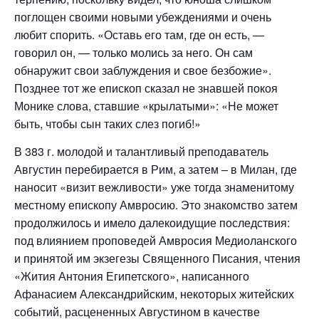
поглощен своими новыми убеждениями и очень
любит спорить. «Оставь его там, где он есть, —
говорил он, — только молись за него. Он сам
обнаружит свои заблуждения и свое безбожие».
Позднее тот же епископ сказал не знавшей покоя
Монике слова, ставшие «крылатыми»: «Не может
быть, чтобы сын таких слез погиб!»
В 383 г. молодой и талантливый преподаватель
Августин перебирается в Рим, а затем – в Милан, где
наносит «визит вежливости» уже тогда знаменитому
местному епископу Амвросию. Это знакомство затем
продолжилось и имело далекоидущие последствия:
под влиянием проповедей Амвросия Медиоланского
и принятой им экзегезы Священного Писания, чтения
«Жития Антония Египетского», написанного
Афанасием Александрийским, некоторых житейских
событий, расцененных Августином в качестве