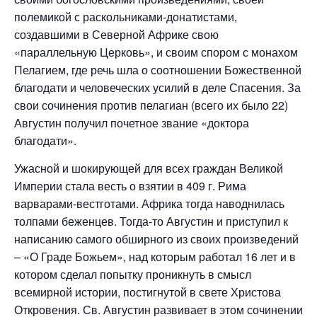
полемикой с раскольниками-донатистами,
создавшими в Северной Африке свою
«параллельную Церковь», и своим спором с монахом
Пелагием, где речь шла о соотношении Божественной
благодати и человеческих усилий в деле Спасения. За
свои сочинения против пелагиан (всего их было 22)
Августин получил почетное звание «доктора
благодати».
Ужасной и шокирующей для всех граждан Великой
Империи стала весть о взятии в 409 г. Рима
варварами-вестготами. Африка тогда наводнилась
толпами беженцев. Тогда-то Августин и приступил к
написанию самого обширного из своих произведений
– «О Граде Божьем», над которым работал 16 лет и в
котором сделал попытку проникнуть в смысл
всемирной истории, постигнутой в свете Христова
Откровения. Св. Августин развивает в этом сочинении