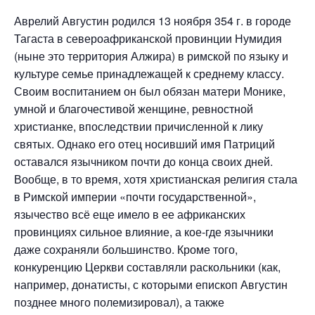
Аврелий Августин родился 13 ноября 354 г. в городе
Тагаста в североафриканской провинции Нумидия
(ныне это территория Алжира) в римской по языку и
культуре семье принадлежащей к среднему классу.
Своим воспитанием он был обязан матери Монике,
умной и благочестивой женщине, ревностной
христианке, впоследствии причисленной к лику
святых. Однако его отец носивший имя Патриций
оставался язычником почти до конца своих дней.
Вообще, в то время, хотя христианская религия стала
в Римской империи «почти государственной»,
язычество всё еще имело в ее африканских
провинциях сильное влияние, а кое-где язычники
даже сохраняли большинство. Кроме того,
конкуренцию Церкви составляли раскольники (как,
например, донатисты, с которыми епископ Августин
позднее много полемизировал), а также