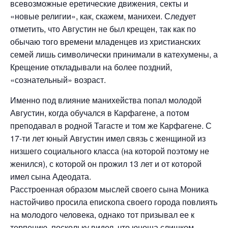
всевозможные еретические движения, секты и
«новые религии», как, скажем, манихеи. Следует
отметить, что Августин не был крещен, так как по
обычаю того времени младенцев из христианских
семей лишь символически принимали в катехумены, а
Крещение откладывали на более поздний,
«сознательный» возраст.
Именно под влияние манихейства попал молодой
Августин, когда обучался в Карфагене, а потом
преподавал в родной Тагасте и том же Карфагене. С
17-ти лет юный Августин имел связь с женщиной из
низшего социального класса (на которой поэтому не
женился), с которой он прожил 13 лет и от которой
имел сына Адеодата.
Расстроенная образом мыслей своего сына Моника
настойчиво просила епископа своего города повлиять
на молодого человека, однако тот призывал ее к
терпению, поскольку видел, что юноша слишком