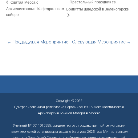
Престольный праздник св.
Святая Месса с
Архиепископом в Кафедральном
Бригитты Шведской в Зеленогорске
соборе
←
Предыдущая Мероприятие
Следующая Мероприятие
→
Copyright © 2026
Централизованная религиозная организация Римско-католическая
Архиепархия Божией Матери в Москве
Учетный № 0011010555, свидетельство о государственной регистрации
некоммерческой организации выдано 6 августа 2025 года Министерством
юстиции Российской Федерации на бланке, решение о государственной