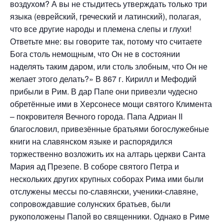
воздухом? А вы не стыдитесь утверждать только три
языка (еврейский, греческий и латинский), полагая,
что все другие народы и племена слепы и глухи!
Ответьте мне: вы говорите так, потому что считаете
Бога столь немощным, что Он не в состоянии
наделять таким даром, или столь злобным, что Он не
желает этого делать?» В 867 г. Кирилл и Мефодий
прибыли в Рим. В дар Папе они привезли чудесно
обретённые ими в Херсонесе мощи святого Климента
– покровителя Вечного города. Папа Адриан II
благословил, привезённые братьями богослужебные
книги на славянском языке и распорядился
торжественно возложить их на алтарь церкви Санта
Мария ад Презепе. В соборе святого Петра и
нескольких других крупных соборах Рима ими были
отслужены мессы по-славянски, ученики-славяне,
сопровождавшие солунских братьев, были
рукоположены Папой во священники. Однако в Риме