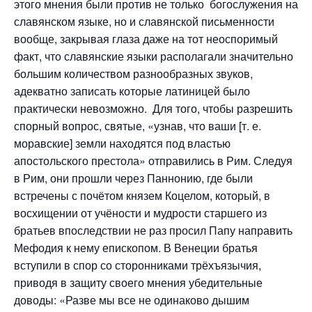
этого мнения были против не только богослужения на
славянском языке, но и славянской письменности
вообще, закрывая глаза даже на тот неоспоримый
факт, что славянские языки располагали значительно
большим количеством разнообразных звуков,
адекватно записать которые латиницей было
практически невозможно. Для того, чтобы разрешить
спорный вопрос, святые, «узнав, что ваши [т. е.
моравские] земли находятся под властью
апостольского престола» отправились в Рим. Следуя
в Рим, они прошли через Паннонию, где были
встречены с почётом князем Коцелом, который, в
восхищении от учёности и мудрости старшего из
братьев впоследствии не раз просил Папу направить
Мефодия к нему епископом. В Венеции братья
вступили в спор со сторонниками трёхъязычия,
приводя в защиту своего мнения убедительные
доводы: «Разве мы все не одинаково дышим