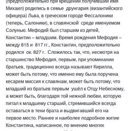
(предположительно при крещении получивший имя
Михаил) родились в семье друнгария (византийского
офицера) Льва, в греческом городе Фессалоники
(теперь, Салоники), в славянской среде именуемом
Солунью. Мефодий был старшим из детей,
Константин – младшим. Время рождения Мефодия –
между 815 и 817 гг., Константин, предположительно
родился ок. 827 г. Сложилось так, что, несмотря на
старшинство Мефодия, первым, при упоминании
братьев, традиционно всегда называют Кирилла,
может быть потому, что именно ему была поручена
кесарем миссия к славянам, может быть потому, что
младший из братьев первым ушёл к Отцу Небесному,
а может быть, благодаря той нежной любви, которую
питал к младшему старший, стремившийся всегда
оставаться в тени брата и выдвигавший его на
первое место. Раннее и наиболее подробное житие
Константина, написанное, по мнению многих