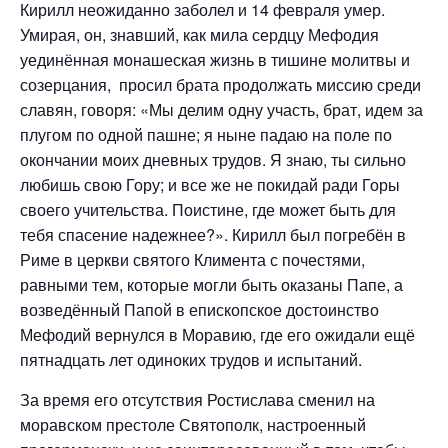
Кирилл неожиданно заболел и 14 февраля умер.
Умирая, он, знавший, как мила сердцу Мефодия
уединённая монашеская жизнь в тишине молитвы и
созерцания, просил брата продолжать миссию среди
славян, говоря: «Мы делим одну участь, брат, идем за
плугом по одной пашне; я ныне падаю на поле по
окончании моих дневных трудов. Я знаю, ты сильно
любишь свою Гору; и все же не покидай ради Горы
своего учительства. Поистине, где может быть для
тебя спасение надежнее?». Кирилл был погребён в
Риме в церкви святого Климента с почестями,
равными тем, которые могли быть оказаны Папе, а
возведённый Папой в епископское достоинство
Мефодий вернулся в Моравию, где его ожидали ещё
пятнадцать лет одиноких трудов и испытаний.
За время его отсутствия Ростислава сменил на
моравском престоле Святополк, настроенный