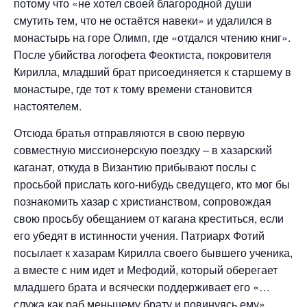
потому что «не хотел своей благородной души
смутить тем, что не остаётся навеки» и удалился в
монастырь на горе Олимп, где «отдался чтению книг».
После убийства логофета Феоктиста, покровителя
Кирилла, младший брат присоединяется к старшему в
монастыре, где тот к тому времени становится
настоятелем.
Отсюда братья отправляются в свою первую
совместную миссионерскую поездку – в хазарский
каганат, откуда в Византию прибывают послы с
просьбой прислать кого-нибудь сведущего, кто мог бы
познакомить хазар с христианством, сопровождая
свою просьбу обещанием от кагана креститься, если
его убедят в истинности учения. Патриарх Фотий
посылает к хазарам Кирилла своего бывшего ученика,
а вместе с ним идет и Мефодий, который оберегает
младшего брата и всячески поддерживает его «…
служа как раб меньшему брату и повинуясь ему»,