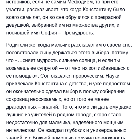
историков, если не самим Мефодием, то при его
участии, рассказывает, что когда Константину было
всего семь лет, он во сне обручился с прекрасной
девушкой, выбранной им из множества других, и
носившей имя София – Премудрость.
Родители же, когда мальчик рассказал им о своём сне,
посоветовали сыну держаться этого выбора, потому
что «…сияет мудрость сильнее солнца, и если ты
возьмешь ее супругой — от многих зол избавишься с
ее помощью». Сон оказался пророческим. Науки
привлекали Константина с детства, и уже подростком
он окончательно сделал выбор в пользу собирания
сокровищ неосязаемых, но от того не менее
драгоценных – знаний. Того, что могли дать ему даже
лучшие из учителей в родном городе, скоро стало
недостаточно для мальчика, наделённого мощным
интеллектом. Он жаждал глубоких и универсальных
знаний, и с Божьей помощью получил возможность