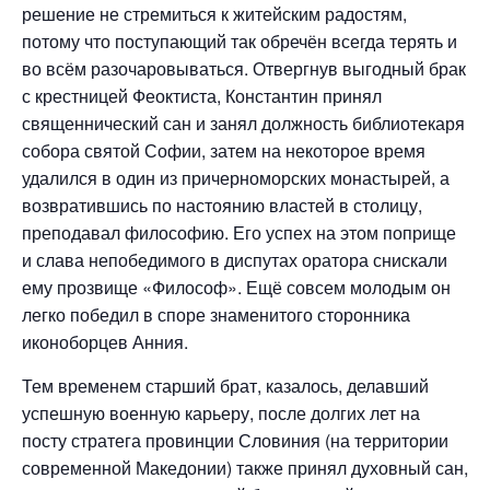
решение не стремиться к житейским радостям,
потому что поступающий так обречён всегда терять и
во всём разочаровываться. Отвергнув выгодный брак
с крестницей Феоктиста, Константин принял
священнический сан и занял должность библиотекаря
собора святой Софии, затем на некоторое время
удалился в один из причерноморских монастырей, а
возвратившись по настоянию властей в столицу,
преподавал философию. Его успех на этом поприще
и слава непобедимого в диспутах оратора снискали
ему прозвище «Философ». Ещё совсем молодым он
легко победил в споре знаменитого сторонника
иконоборцев Анния.
Тем временем старший брат, казалось, делавший
успешную военную карьеру, после долгих лет на
посту стратега провинции Словиния (на территории
современной Македонии) также принял духовный сан,