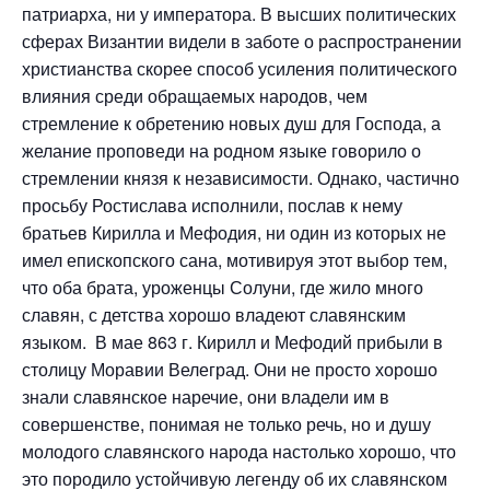
патриарха, ни у императора. В высших политических
сферах Византии видели в заботе о распространении
христианства скорее способ усиления политического
влияния среди обращаемых народов, чем
стремление к обретению новых душ для Господа, а
желание проповеди на родном языке говорило о
стремлении князя к независимости. Однако, частично
просьбу Ростислава исполнили, послав к нему
братьев Кирилла и Мефодия, ни один из которых не
имел епископского сана, мотивируя этот выбор тем,
что оба брата, уроженцы Солуни, где жило много
славян, с детства хорошо владеют славянским
языком. В мае 863 г. Кирилл и Мефодий прибыли в
столицу Моравии Велеград. Они не просто хорошо
знали славянское наречие, они владели им в
совершенстве, понимая не только речь, но и душу
молодого славянского народа настолько хорошо, что
это породило устойчивую легенду об их славянском