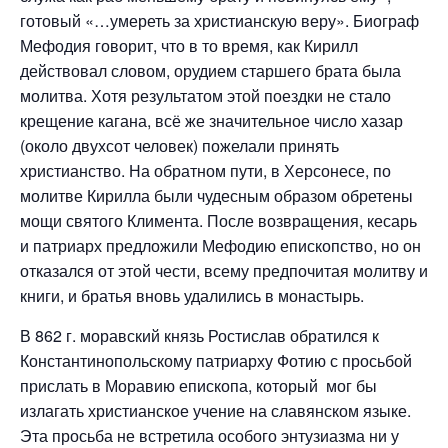
готовый «…умереть за христианскую веру». Биограф
Мефодия говорит, что в то время, как Кирилл
действовал словом, орудием старшего брата была
молитва. Хотя результатом этой поездки не стало
крещение кагана, всё же значительное число хазар
(около двухсот человек) пожелали принять
христианство. На обратном пути, в Херсонесе, по
молитве Кирилла были чудесным образом обретены
мощи святого Климента. После возвращения, кесарь
и патриарх предложили Мефодию епископство, но он
отказался от этой чести, всему предпочитая молитву и
книги, и братья вновь удалились в монастырь.
В 862 г. моравский князь Ростислав обратился к
Константинопольскому патриарху Фотию с просьбой
прислать в Моравию епископа, который мог бы
излагать христианское учение на славянском языке.
Эта просьба не встретила особого энтузиазма ни у