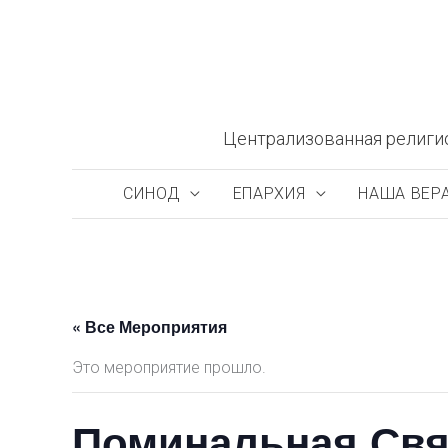
Перейти
к
содержимому
Централизованная религи
СИНОД
ЕПАРХИЯ
НАША ВЕР
« Все Мероприятия
Это мероприятие прошло.
Поминальная Свя