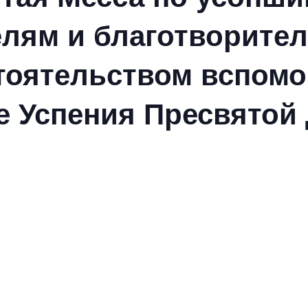
лям и благотворител
тоятельством вспомо
ре Успения Пресвято