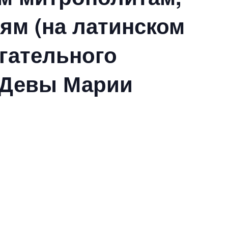
ям (на латинском
гательного
й Девы Марии