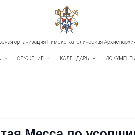
озная организация Римско-католическая Архиепархи
А
СЛУЖЕНИЕ
КАЛЕНДАРЬ
ДОКУМЕНТ
тая Месса по усопши