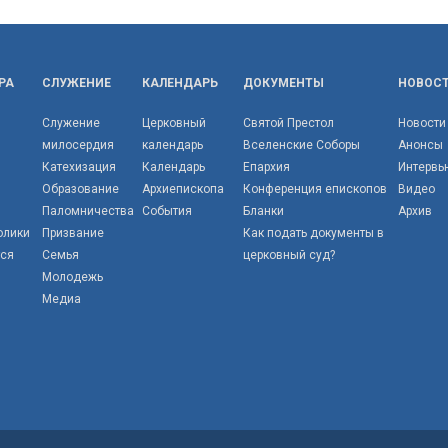
РА
СЛУЖЕНИЕ
КАЛЕНДАРЬ
ДОКУМЕНТЫ
НОВОС
Служение
Церковный
Святой Престол
Новости
милосердия
календарь
Вселенские Соборы
Анонсы
Катехизация
Календарь
Епархия
Интервь
Образование
Архиепископа
Конференция епископов
Видео
Паломничества
События
Бланки
Архив
олики
Призвание
Как подать документы в
тся
Семья
церковный суд?
Молодежь
Медиа