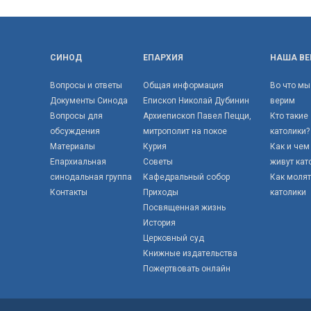
СИНОД
ЕПАРХИЯ
НАША ВЕ
Вопросы и ответы
Общая информация
Во что мы
Документы Синода
Епископ Николай Дубинин
верим
Вопросы для
Архиепископ Павел Пецци,
Кто такие
обсуждения
митрополит на покое
католики?
Материалы
Курия
Как и чем
Епархиальная
Советы
живут кат
синодальная группа
Кафедральный собор
Как моля
Контакты
Приходы
католики
Посвященная жизнь
История
Церковный суд
Книжные издательства
Пожертвовать онлайн