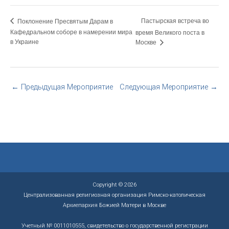
Пастырская встреча во
Поклонение Пресвятым Дарам в
Кафедральном соборе в намерении мира
время Великого поста в
в Украине
Москве
←
Предыдущая Мероприятие
Следующая Мероприятие
→
Copyright © 2026
Централизованная религиозная организация Римско-католическая
Архиепархия Божией Матери в Москве
Учетный № 0011010555, свидетельство о государственной регистрации