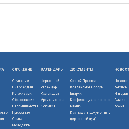
РА
СЛУЖЕНИЕ
КАЛЕНДАРЬ
ДОКУМЕНТЫ
НОВОС
Служение
Церковный
Святой Престол
Новости
милосердия
календарь
Вселенские Соборы
Анонсы
Катехизация
Календарь
Епархия
Интервь
Образование
Архиепископа
Конференция епископов
Видео
Паломничества
События
Бланки
Архив
олики
Призвание
Как подать документы в
тся
Семья
церковный суд?
Молодежь