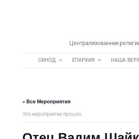
Перейти
к
содержимому
Централизованная религи
СИНОД
ЕПАРХИЯ
НАША ВЕР
« Все Мероприятия
Это мероприятие прошло.
Отец Вадим Шайк