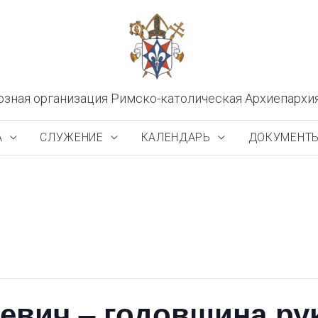
озная организация Римско-католическая Архиепархи
А
СЛУЖЕНИЕ
КАЛЕНДАРЬ
ДОКУМЕНТ
евич – годовщина ру