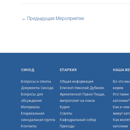
←
Предыдущая Мероприятие
СИНОД
ЕПАРХИЯ
НАША ВЕ
Вопросы и ответы
Общая информация
Во что мы
Документы Синода
Епископ Николай Дубинин
верим
Вопросы для
Архиепископ Павел Пецци,
Кто такие
обсуждения
митрополит на покое
католики?
Материалы
Курия
Как и чем
Епархиальная
Советы
живут кат
синодальная группа
Кафедральный собор
Как моля
Контакты
Приходы
католики