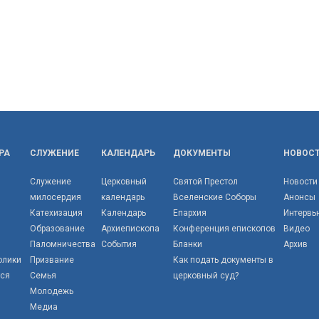
РА
СЛУЖЕНИЕ
КАЛЕНДАРЬ
ДОКУМЕНТЫ
НОВОС
Служение
Церковный
Святой Престол
Новости
милосердия
календарь
Вселенские Соборы
Анонсы
Катехизация
Календарь
Епархия
Интервь
Образование
Архиепископа
Конференция епископов
Видео
Паломничества
События
Бланки
Архив
олики
Призвание
Как подать документы в
тся
Семья
церковный суд?
Молодежь
Медиа