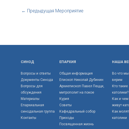
←
Предыдущая Мероприятие
СИНОД
ЕПАРХИЯ
НАША ВЕ
Вопросы и ответы
Общая информация
Во что мы
Документы Синода
Епископ Николай Дубинин
верим
Вопросы для
Архиепископ Павел Пецци,
Кто такие
обсуждения
митрополит на покое
католики?
Материалы
Курия
Как и чем
Епархиальная
Советы
живут кат
синодальная группа
Кафедральный собор
Как моля
Контакты
Приходы
католики
Посвященная жизнь