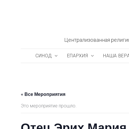
Перейти
к
содержимому
Централизованная религи
СИНОД
ЕПАРХИЯ
НАША ВЕР
« Все Мероприятия
Это мероприятие прошло.
Отец Эрих Мария