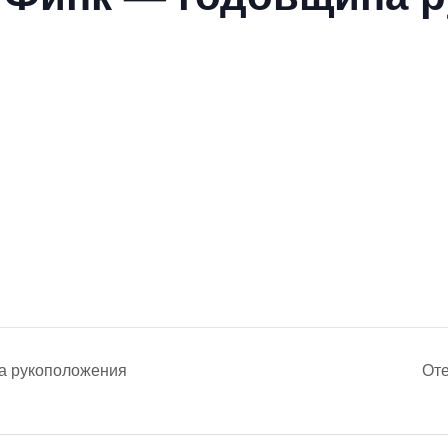
а рукоположения
От