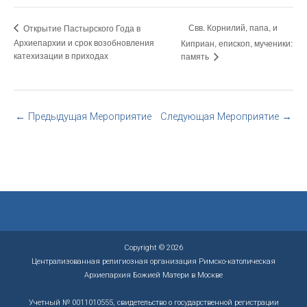
Свв. Корнилий, папа, и
Открытие Пастырского Года в
Архиепархии и срок возобновления
Киприан, епископ, мученики:
катехизации в приходах
память
←
Предыдущая Мероприятие
Следующая Мероприятие
→
Copyright © 2026
Централизованная религиозная организация Римско-католическая
Архиепархия Божией Матери в Москве
Учетный № 0011010555, свидетельство о государственной регистрации