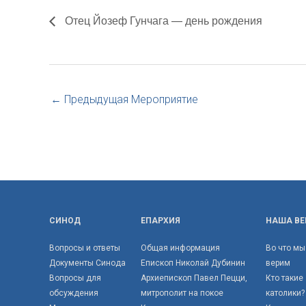
Отец Йозеф Гунчага — день рождения
←
Предыдущая Мероприятие
СИНОД
ЕПАРХИЯ
НАША ВЕ
Вопросы и ответы
Общая информация
Во что мы
Документы Синода
Епископ Николай Дубинин
верим
Вопросы для
Архиепископ Павел Пецци,
Кто такие
обсуждения
митрополит на покое
католики?