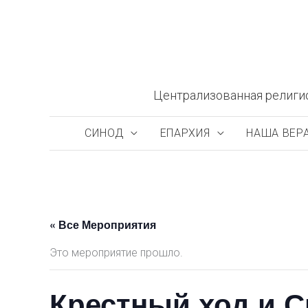
Перейти
к
содержимому
Централизованная религи
СИНОД
ЕПАРХИЯ
НАША ВЕР
« Все Мероприятия
Это мероприятие прошло.
Крестный ход и С