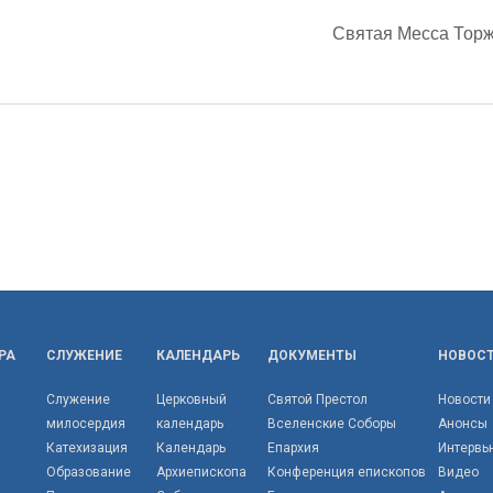
Святая Месса Торж
РА
СЛУЖЕНИЕ
КАЛЕНДАРЬ
ДОКУМЕНТЫ
НОВОС
Служение
Церковный
Святой Престол
Новости
милосердия
календарь
Вселенские Соборы
Анонсы
Катехизация
Календарь
Епархия
Интервь
Образование
Архиепископа
Конференция епископов
Видео