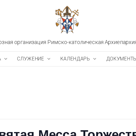
озная организация Римско-католическая Архиепархи
А
СЛУЖЕНИЕ
КАЛЕНДАРЬ
ДОКУМЕНТ
вятая Месса Торжест