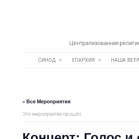
Перейти
к
содержимому
Централизованная религи
СИНОД
ЕПАРХИЯ
НАША ВЕР
« Все Мероприятия
Это мероприятие прошло.
Концерт: Голос и