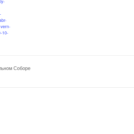
iy-
-
abr-
-vern-
0-10-
льном Соборе