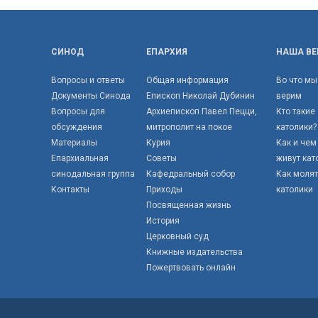
СИНОД
ЕПАРХИЯ
НАША ВЕ
Вопросы и ответы
Общая информация
Во что мы
Документы Синода
Епископ Николай Дубинин
верим
Вопросы для
Архиепископ Павел Пецци,
Кто такие
обсуждения
митрополит на покое
католики?
Материалы
Курия
Как и чем
Епархиальная
Советы
живут кат
синодальная группа
Кафедральный собор
Как моля
Контакты
Приходы
католики
Посвященная жизнь
История
Церковный суд
Книжные издательства
Пожертвовать онлайн