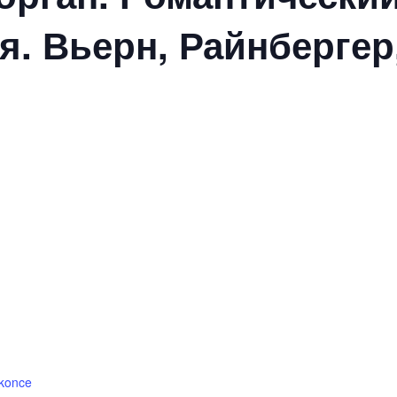
. Вьерн, Райнбергер
/konce