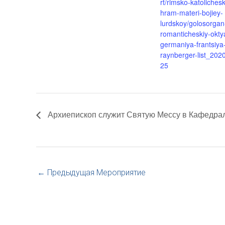
rt/rimsko-katolichesk
hram-materi-bojiey-
lurdskoy/golosorgan
romanticheskiy-okty
germaniya-frantsiya
raynberger-list_202
25
Архиепископ служит Святую Мессу в Кафедра
←
Предыдущая Мероприятие