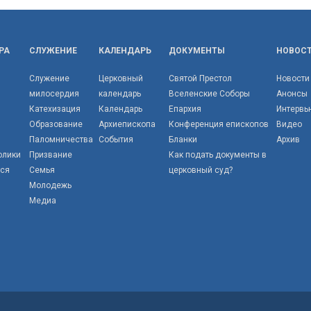
РА
СЛУЖЕНИЕ
КАЛЕНДАРЬ
ДОКУМЕНТЫ
НОВОС
Служение
Церковный
Святой Престол
Новости
милосердия
календарь
Вселенские Соборы
Анонсы
Катехизация
Календарь
Епархия
Интервь
Образование
Архиепископа
Конференция епископов
Видео
Паломничества
События
Бланки
Архив
олики
Призвание
Как подать документы в
тся
Семья
церковный суд?
Молодежь
Медиа