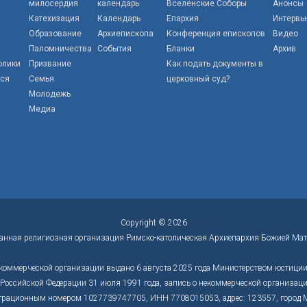
милосердия
календарь
Вселенские Соборы
Анонсы
Катехизация
Календарь
Епархия
Интервь
Образование
Архиепископа
Конференция епископов
Видео
Паломничества
События
Бланки
Архив
олики
Призвание
Как подать документы в
тся
Семья
церковный суд?
Молодежь
Медиа
Copyright © 2026
анная религиозная организация Римско-католическая Архиепархия Божией Мат
коммерческой организации выдано 6 августа 2025 года Министерством юстиции 
оссийской Федерации 31 июля 1991 года, запись о некоммерческой организации
трационным номером 1027739747705, ИНН 7708015053, адрес: 123557, город Моск