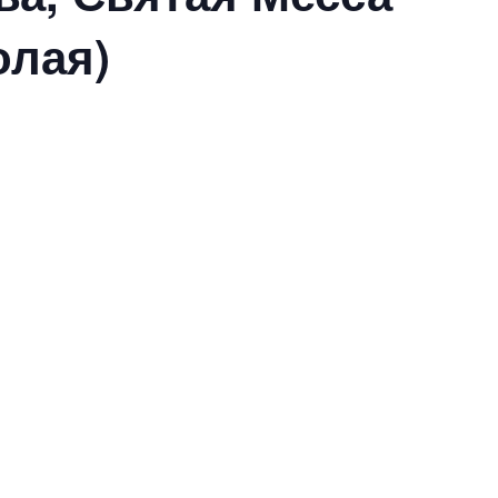
олая)