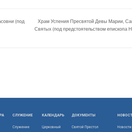
асовни (под
Храм Успения Пресвятой Девы Марии, Сан
Святых (под предстоятельством епископа 
РА
СЛУЖЕНИЕ
КАЛЕНДАРЬ
ДОКУМЕНТЫ
НОВОС
Служение
Церковный
Святой Престол
Новости