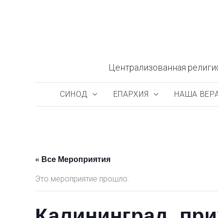
Перейти
к
содержимому
Централизованная религи
СИНОД
ЕПАРХИЯ
НАША ВЕР
« Все Мероприятия
Это мероприятие прошло.
Калининград, при