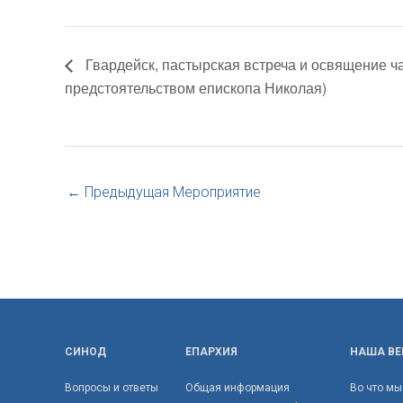
Гвардейск, пастырская встреча и освящение ч
предстоятельством епископа Николая)
←
Предыдущая Мероприятие
СИНОД
ЕПАРХИЯ
НАША ВЕ
Вопросы и ответы
Общая информация
Во что мы