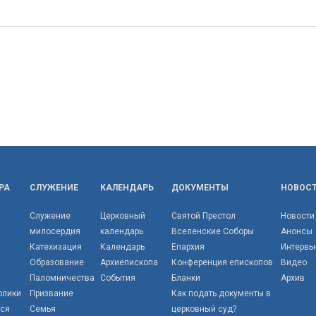
РА
СЛУЖЕНИЕ
КАЛЕНДАРЬ
ДОКУМЕНТЫ
НОВОС
Служение
Церковный
Святой Престол
Новости
милосердия
календарь
Вселенские Соборы
Анонсы
Катехизация
Календарь
Епархия
Интервь
Образование
Архиепископа
Конференция епископов
Видео
Паломничества
События
Бланки
Архив
олики
Призвание
Как подать документы в
тся
Семья
церковный суд?