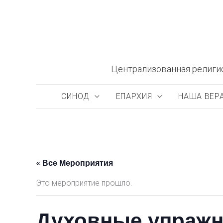
Перейти
к
содержимому
Централизованная религи
СИНОД
ЕПАРХИЯ
НАША ВЕР
« Все Мероприятия
Это мероприятие прошло.
Духовные упражн