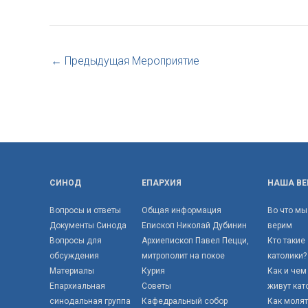
←
Предыдущая Мероприятие
СИНОД
ЕПАРХИЯ
НАША ВЕ
Вопросы и ответы
Общая информация
Во что мы
Документы Синода
Епископ Николай Дубинин
верим
Вопросы для
Архиепископ Павел Пецци,
Кто такие
обсуждения
митрополит на покое
католики?
Материалы
Курия
Как и чем
Епархиальная
Советы
живут кат
синодальная группа
Кафедральный собор
Как моля