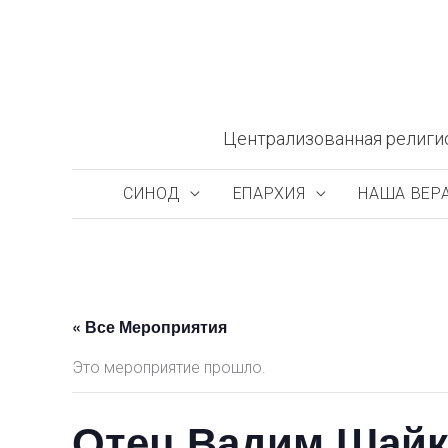
Перейти
к
содержимому
Централизованная религи
СИНОД
ЕПАРХИЯ
НАША ВЕР
« Все Мероприятия
Это мероприятие прошло.
Отец Вадим Шайк