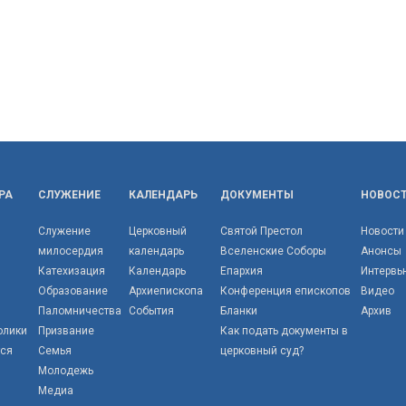
РА
СЛУЖЕНИЕ
КАЛЕНДАРЬ
ДОКУМЕНТЫ
НОВОС
Служение
Церковный
Святой Престол
Новости
милосердия
календарь
Вселенские Соборы
Анонсы
Катехизация
Календарь
Епархия
Интервь
Образование
Архиепископа
Конференция епископов
Видео
Паломничества
События
Бланки
Архив
олики
Призвание
Как подать документы в
тся
Семья
церковный суд?
Молодежь
Медиа