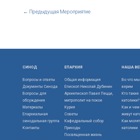
←
Предыдущая Мероприятие
СИНОД
ЕПАРХИЯ
НАША ВЕ
Вопросы и ответы
Общая информация
Во что мы
Документы Синода
Епископ Николай Дубинин
верим
Вопросы для
Архиепископ Павел Пецци,
Кто такие
обсуждения
митрополит на покое
католики?
Материалы
Курия
Как и чем
Епархиальная
Советы
живут кат
синодальная группа
Кафедральный собор
Как моля
Контакты
Приходы
католики
Посвященная жизнь