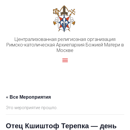
Перейти
к
содержимому
Централизованная религиозная организация
Римско-католическая Архиепархия Божией Матери в
Москве
Главное
меню
« Все Мероприятия
Это мероприятие прошло.
Отец Кшиштоф Терепка — день