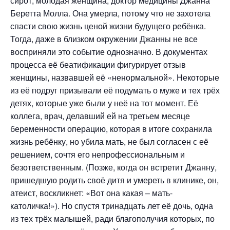
сирот, молодая женщина, доктор медицины Джанна
Беретта Молла. Она умерла, потому что не захотела
спасти свою жизнь ценой жизни будущего ребёнка.
Тогда, даже в близком окружении Джанны не все
восприняли это событие однозначно. В документах
процесса её беатификации фигурирует отзыв
женщины, назвавшей её «ненормальной». Некоторые
из её подруг призывали её подумать о муже и тех трёх
детях, которые уже были у неё на тот момент. Её
коллега, врач, делавший ей на третьем месяце
беременности операцию, которая в итоге сохранила
жизнь ребёнку, но убила мать, не был согласен с её
решением, сочтя его непрофессиональным и
безответственным. (Позже, когда он встретит Джанну,
пришедшую родить своё дитя и умереть в клинике, он,
атеист, воскликнет: «Вот она какая – мать-
католичка!»). Но спустя тринадцать лет её дочь, одна
из тех трёх малышей, ради благополучия которых, по