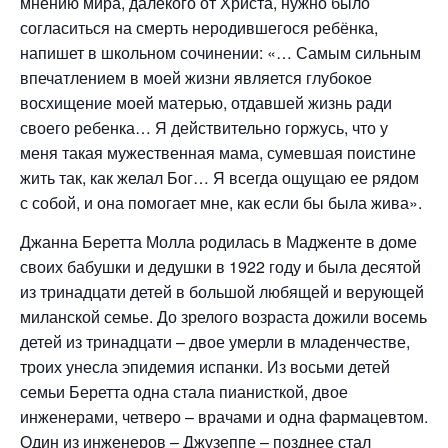
мнению мира, далёкого от Христа, нужно было
согласиться на смерть неродившегося ребёнка,
напишет в школьном сочинении: «… Самым сильным
впечатлением в моей жизни является глубокое
восхищение моей матерью, отдавшей жизнь ради
своего ребенка… Я действительно горжусь, что у
меня такая мужественная мама, сумевшая поистине
жить так, как желал Бог… Я всегда ощущаю ее рядом
с собой, и она помогает мне, как если бы была жива».
Джанна Беретта Молла родилась в Мадженте в доме
своих бабушки и дедушки в 1922 году и была десятой
из тринадцати детей в большой любящей и верующей
миланской семье. До зрелого возраста дожили восемь
детей из тринадцати – двое умерли в младенчестве,
троих унесла эпидемия испанки. Из восьми детей
семьи Беретта одна стала пианисткой, двое
инженерами, четверо – врачами и одна фармацевтом.
Один из инженеров – Джузеппе – позднее стал