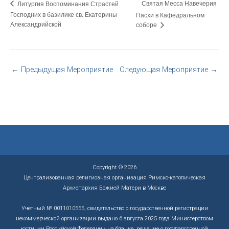
Святая Месса Навечерия
Литургия Воспоминания Страстей
Господних в базилике св. Екатерины
Пасхи в Кафедральном
Александрийской
соборе
←
Предыдущая Мероприятие
Следующая Мероприятие
→
Copyright © 2026
Централизованная религиозная организация Римско-католическая
Архиепархия Божией Матери в Москве
Учетный № 0011010555, свидетельство о государственной регистрации
некоммерческой организации выдано 6 августа 2025 года Министерством
юстиции Российской Федерации на бланке, решение о государственной