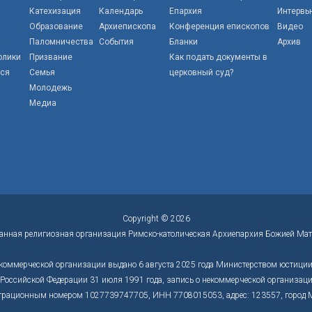
Катехизация
Календарь
Епархия
Интервь
Образование
Архиепископа
Конференция епископов
Видео
Паломничества
События
Бланки
Архив
олики
Призвание
Как подать документы в
тся
Семья
церковный суд?
Молодежь
Медиа
Copyright © 2026
анная религиозная организация Римско-католическая Архиепархия Божией Мат
коммерческой организации выдано 6 августа 2025 года Министерством юстиции 
оссийской Федерации 31 июля 1991 года, запись о некоммерческой организации
трационным номером 1027739747705, ИНН 7708015053, адрес: 123557, город Моск