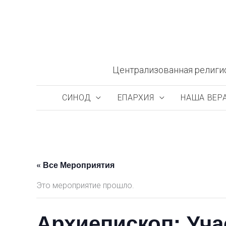
Перейти
к
содержимому
Централизованная религи
СИНОД
ЕПАРХИЯ
НАША ВЕР
« Все Мероприятия
Это мероприятие прошло.
Архиепископ: Уча