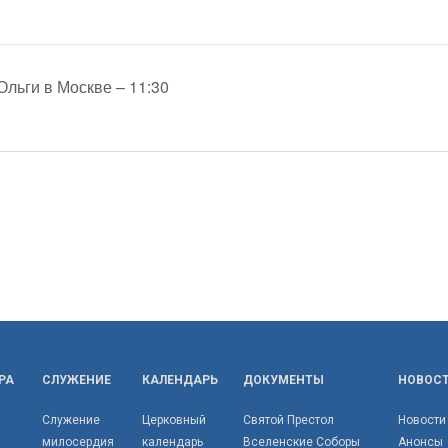
льги в Москве – 11:30
РА
СЛУЖЕНИЕ
КАЛЕНДАРЬ
ДОКУМЕНТЫ
НОВОС
Служение
Церковный
Святой Престол
Новости
милосердия
календарь
Вселенские Соборы
Анонсы