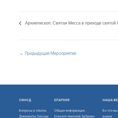
Архиепископ: Святая Месса в приходе святой О
←
Предыдущая Мероприятие
СИНОД
ЕПАРХИЯ
НАША ВЕ
Вопросы и ответы
Общая информация
Во что мы
Документы Синода
Епископ Николай Дубинин
верим