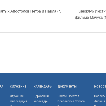
тых Апостолов Петра и Павла (г.
Киноклуб Инсти
фильма Мачука (
РА
СЛУЖЕНИЕ
КАЛЕНДАРЬ
ДОКУМЕНТЫ
НОВОС
Служение
Церковный
Святой Престол
Новости
милосердия
календарь
Вселенские Соборы
Анонсы