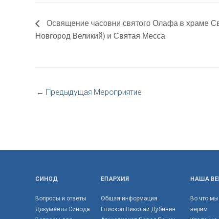
Освящение часовни святого Олафа в храме Свя
Новгород Великий) и Святая Месса
←
Предыдущая Мероприятие
СИНОД
ЕПАРХИЯ
НАША ВЕ
Вопросы и ответы
Общая информация
Во что мы
Документы Синода
Епископ Николай Дубинин
верим