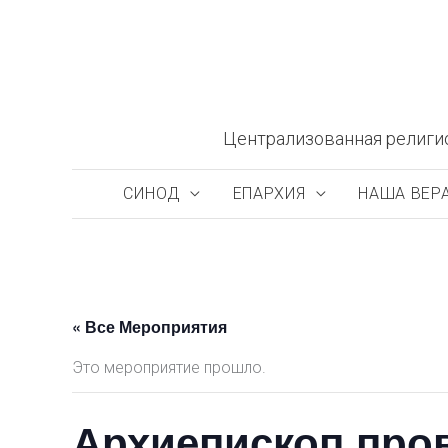
Перейти
к
содержимому
Централизованная религи
СИНОД
ЕПАРХИЯ
НАША ВЕР
« Все Мероприятия
Это мероприятие прошло.
Архиепископ про