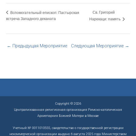
Св. Григорий
Вспомогательный епископ: Пастырская
встреча Западного деканата
Нарекаци: память
←
Предыдущая Мероприятие
Следующая Мероприятие
→
Copyright © 2026
Централизованная религиозная организация Римско-католическая
Архиепархия Божией Матери в Москве
Учетный № 0011010555, свидетельство о государственной регистрации
некоммерческой организации выдано 6 августа 2025 года Министерством