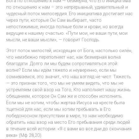
Бога по отношению к нам — безмерна, что Его инициатива
по отношению к нам – это непрерывный, удивительный и
чудесный поток милосердия. Его инициатива достигает нас
через пути, которые Он Сам выбирает, часто
непостижимые, иногда полные боли и крови, но всегда
ведущие к нашему счастью. «Пути мои, не ваши пути; мои
мысли, не ваши мысли», — говорит Господь.
Этот поток милостей, исходящих от Бога, настолько силён,
что неизбежно переполняет нас, как безмерная волна
благодати. Долго ли мы будем сопротивляться этой
волне? Если мы идём тяжело и неуверенно, если мы
сомневаемся, это значит, что наш взгляд не чист. Тяжесть
— это признак того, что мы не умеем видеть, что мы не
устремляем свой взор на Того, Кто наполняет нашу жизнь
обещанием, которое Он Сам же и способен исполнить.
Если мы не хотим, чтобы жертва Иисуса на кресте была
тщетной для нас, если мы хотим пребывать в Его
победоносном присутствии в мире, то нам необходимо
обратить наш взор на место Его пребывания среди людей
в течение всей истории: «Я с вами во все дни до скончания
века» (Мф 28,20).