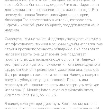
тщетной была бы наша надежда войти в это Царство, от
достижения которого зависит наша жизнь сегодня. Вот
почему благодаря Воскресению Христа в истории,
благодаря Его присутствию в истории, которое есть
Церковь, наше общение во Христе, поддерживается наша
надежда.
Эммануэль Мунье пишет: «Надежда утверждает конечную
неэффективность техники в решении судьбы человека: она
стоит в противоположность обладанию. Она позволяет
человеку верить, она даёт время, она предлагает
пространство для продолжающегося опыта. Надежда —
это чувство открытого приключения, она великодушно и
щедро относится к реальности, даже если она, казалось
бы, противоречит желаниям человека. Надежда входит в
самую глубокую ситуацию человека. Принять или
отвергнуть её — значит принять или отвергнуть себя как
человека» [E. Mounier, Introduction aux existentialismes,
Gallimard, Paris 1962, pp. 75–76].
В надежде мы уже предчувствуем Воскресение, как свет
звезды, которая показывает нам путь и освещает его. И