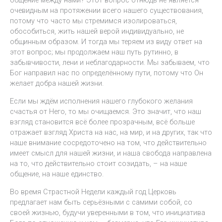
общение между нами? Этот вопрос отнюдь не является
очевидным на протяжении всего нашего существования,
потому что часто мы стремимся изолироваться,
обособиться, жить нашей верой индивидуально, не
общинным образом. И тогда мы теряем из виду ответ на
этот вопрос; мы продолжаем наш путь рутинно, в
забывчивости, лени и неблагодарности. Мы забываем, что
Бог направил нас по определённому пути, потому что Он
желает добра нашей жизни.
Если мы ждём исполнения нашего глубокого желания
счастья от Него, то мы очищаемся. Это значит, что наш
взгляд становится всё более прозрачным, всё больше
отражает взгляд Христа на нас, на мир, и на других, так что
наше внимание сосредоточено на том, что действительно
имеет смысл для нашей жизни, и наша свобода направлена
на то, что действительно стоит созидать, – на наше
общение, на наше единство.
Во время Страстной Недели каждый год Церковь
предлагает нам быть серьёзными с самими собой, со
своей жизнью, будучи уверенными в том, что инициатива