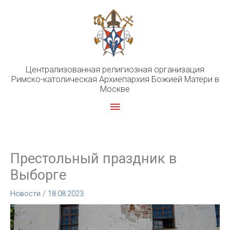
Перейти
к
содержимому
Централизованная религиозная организация
Римско-католическая Архиепархия Божией Матери в
Москве
Главное
меню
Престольный праздник в
Выборге
Новости
/
18.08.2023