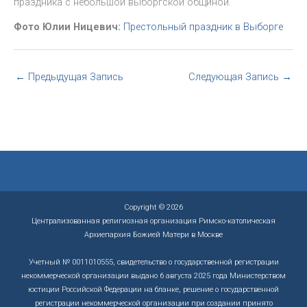
праздника с небольшой выборгской общиной.
Фото Юлии Ницевич:
Престольный праздник в Выборге
←
Предыдущая Запись
Следующая Запись
→
Copyright © 2026
Централизованная религиозная организация Римско-католическая
Архиепархия Божией Матери в Москве
Учетный № 0011010555, свидетельство о государственной регистрации
некоммерческой организации выдано 6 августа 2025 года Министерством
юстиции Российской Федерации на бланке, решение о государственной
регистрации некоммерческой организации при создании принято