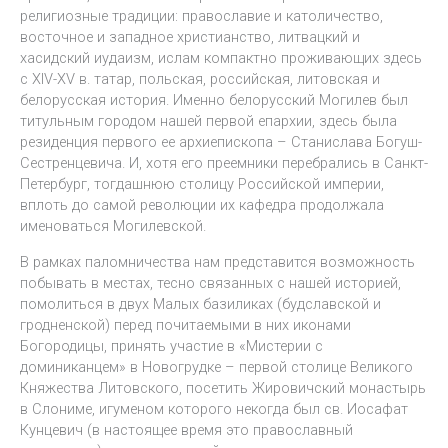
религиозные традиции: православие и католичество,
восточное и западное христианство, литвацкий и
хасидский иудаизм, ислам компактно проживающих здесь
с XIV-XV в. татар, польская, российская, литовская и
белорусская история. Именно белорусский Могилев был
титульным городом нашей первой епархии, здесь была
резиденция первого ее архиепископа – Станислава Богуш-
Сестренцевича. И, хотя его преемники перебрались в Санкт-
Петербург, тогдашнюю столицу Российской империи,
вплоть до самой революции их кафедра продолжала
именоваться Могилевской.
В рамках паломничества нам представится возможность
побывать в местах, тесно связанных с нашей историей,
помолиться в двух Малых базиликах (будславской и
гродненской) перед почитаемыми в них иконами
Богородицы, принять участие в «Мистерии с
доминиканцем» в Новогрудке – первой столице Великого
Княжества Литовского, посетить Жировичский монастырь
в Слониме, игуменом которого некогда был св. Иосафат
Кунцевич (в настоящее время это православный