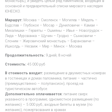
монастырь), и увидеть целый ряд памятников, входящих в
основной и предварительный списки мирового наследия
ЮНЕСКО.
Маршрут:
Москва – Смоленск – Могилев – Мядель –
Будслав – Глубокое – Мосар – Дуниловичи – Камаи –
Михалишки – Гервяты – Ошмяны – Ивье – Новогрудок –
Лида – Мурованка – Щучин – Гродно – Сынковичи –
Слоним – Жировичский монастырь – Барановичи –
Ишколдь – Несвиж – Мир – Минск – Москва
Продолжительность:
9 дней, 8 ночей
Стоимость:
45 000 руб
В стоимость входит:
размещение в двухместных номерах
в гостиницах и домах паломника; питание – частично
(преимущественно – полупансион); проезд на
туристическом автобусе.
Дополнительно оплачивается:
питание сверх
указанного в программе; одноместное размещение (по
желанию) – 5 000 руб.; входные билеты в музеи (по
желанию); пожертвования в храмах