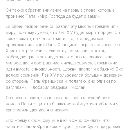
Он также обратил внимание на первые слова, которые
произнес Папа: «Мир Господа да будет с вами».
«В своей первой речи он развил эту мысль стремления к
миру, поэтому думаю, что Лев XIV будет миротворцем. Он
также сжато, но четко отметил то, что видим как
продолжение линии Папы Франциска: вера в воскресшего
Христа, стремление к единству, созидание мостов,
побеждающая страх надежда, что зло не одолеет нас,
милосердие и сострадание к нуждающимся, стремление
идти вместе, синодальность Церкви, диалог и общение. Вне
всяких сомнений, Лев XIV пользовался большим доверием
со стороны Папы Франциска и, полагаю, они близки по
взглядам», — добавил владыка Николай.
Он предположил, что ключевая фраза в первой речи
нового Папы — цитата блаженного Августина: «С вами я
христианин, для вас я епископ».
«По моему скромному мнению, можно ожидать, что
начатый Папой Франциском курс Церкви будет продолжен