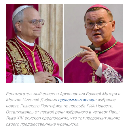
Вспомогательный епископ Архиепархии Божией Матери в
Москве Николай Дубинин
прокомментировал
избрание
нового Римского Понтифика по просьбе РИА Новости.
Отталкиваясь от первой речи избранного в четверг Папы
Льва XIV, епископ предположил, что тот продолжит линию
своего предшественника Франциска.