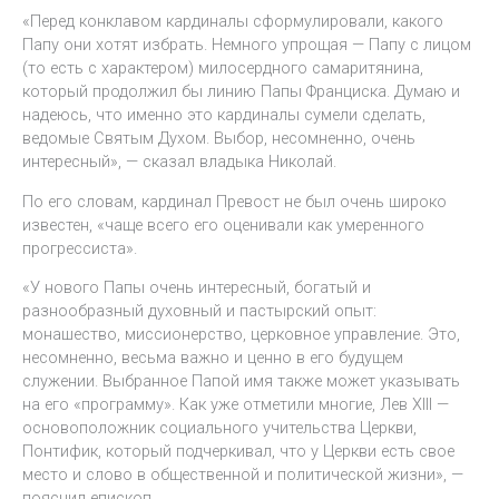
«Перед конклавом кардиналы сформулировали, какого
Папу они хотят избрать. Немного упрощая — Папу с лицом
(то есть с характером) милосердного самаритянина,
который продолжил бы линию Папы Франциска. Думаю и
надеюсь, что именно это кардиналы сумели сделать,
ведомые Святым Духом. Выбор, несомненно, очень
интересный», — сказал владыка Николай.
По его словам, кардинал Превост не был очень широко
известен, «чаще всего его оценивали как умеренного
прогрессиста».
«У нового Папы очень интересный, богатый и
разнообразный духовный и пастырский опыт:
монашество, миссионерство, церковное управление. Это,
несомненно, весьма важно и ценно в его будущем
служении. Выбранное Папой имя также может указывать
на его «программу». Как уже отметили многие, Лев XIII —
основоположник социального учительства Церкви,
Понтифик, который подчеркивал, что у Церкви есть свое
место и слово в общественной и политической жизни», —
пояснил епископ.