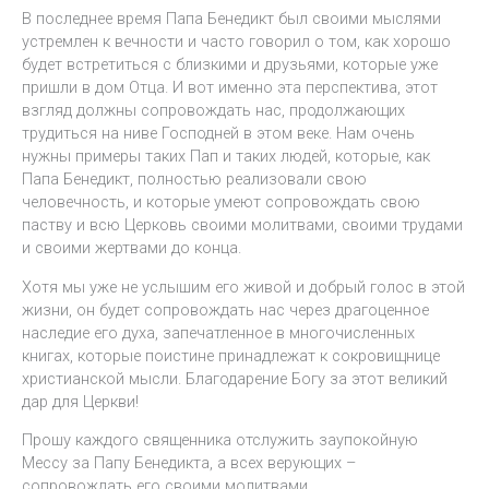
В последнее время Папа Бенедикт был своими мыслями
устремлен к вечности и часто говорил о том, как хорошо
будет встретиться с близкими и друзьями, которые уже
пришли в дом Отца. И вот именно эта перспектива, этот
взгляд должны сопровождать нас, продолжающих
трудиться на ниве Господней в этом веке. Нам очень
нужны примеры таких Пап и таких людей, которые, как
Папа Бенедикт, полностью реализовали свою
человечность, и которые умеют сопровождать свою
паству и всю Церковь своими молитвами, своими трудами
и своими жертвами до конца.
Хотя мы уже не услышим его живой и добрый голос в этой
жизни, он будет сопровождать нас через драгоценное
наследие его духа, запечатленное в многочисленных
книгах, которые поистине принадлежат к сокровищнице
христианской мысли. Благодарение Богу за этот великий
дар для Церкви!
Прошу каждого священника отслужить заупокойную
Мессу за Папу Бенедикта, а всех верующих –
сопровождать его своими молитвами.