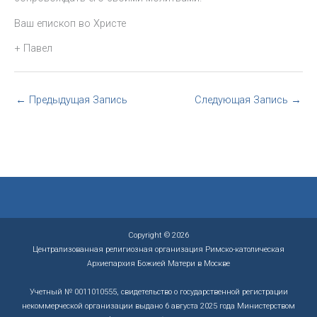
Ваш епископ во Христе
+ Павел
←
Предыдущая Запись
Следующая Запись
→
Copyright © 2026
Централизованная религиозная организация Римско-католическая
Архиепархия Божией Матери в Москве
Учетный № 0011010555, свидетельство о государственной регистрации
некоммерческой организации выдано 6 августа 2025 года Министерством