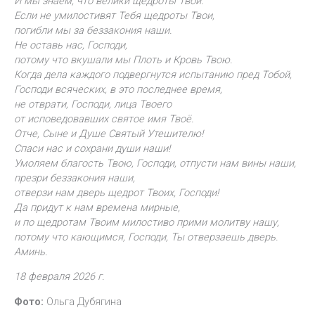
И мы знаем, что велики щедроты Твои.
Если не умилостивят Тебя щедроты Твои,
погибли мы за беззакония наши.
Не оставь нас, Господи,
потому что вкушали мы Плоть и Кровь Твою.
Когда дела каждого подвергнутся испытанию пред Тобой,
Господи всяческих, в это последнее время,
не отврати, Господи, лица Твоего
от исповедовавших святое имя Твоё.
Отче, Сыне и Душе Святый Утешителю!
Спаси нас и сохрани души наши!
Умоляем благость Твою, Господи, отпусти нам вины наши,
презри беззакония наши,
отверзи нам дверь щедрот Твоих, Господи!
Да придут к нам времена мирные,
и по щедротам Твоим милостиво прими молитву нашу,
потому что кающимся, Господи, Ты отверзаешь дверь.
Аминь.
18 февраля 2026 г.
Фото:
Ольга Дубягина