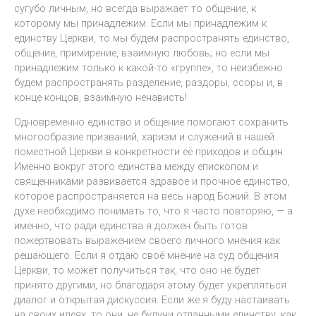
сугубо личным, но всегда выражает то общение, к
которому мы принадлежим. Если мы принадлежим к
единству Церкви, то мы будем распространять единство,
общение, примирение, взаимную любовь; но если мы
принадлежим только к какой-то «группе», то неизбежно
будем распространять разделение, раздоры, ссоры и, в
конце концов, взаимную ненависть!
Одновременно единство и общение помогают сохранить
многообразие призваний, харизм и служений в нашей
поместной Церкви в конкретности её приходов и общин.
Именно вокруг этого единства между епископом и
священниками развивается здравое и прочное единство,
которое распространяется на весь народ Божий. В этом
духе необходимо понимать то, что я часто повторяю, — а
именно, что ради единства я должен быть готов
пожертвовать выражением своего личного мнения как
решающего. Если я отдаю своё мнение на суд общения
Церкви, то может получиться так, что оно не будет
принято другими, но благодаря этому будет укрепляться
диалог и открытая дискуссия. Если же я буду настаивать
на своих идеях, то они, не будучи отданными единству, как