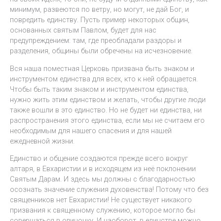
минимум, развеются по ветру, но могут, не дай Бог, и
повредить единству. Пусть пример некоторых общин,
основанных святым Павлом, будет для нас
предупреждением: там, где преобладали раздоры и
разделения, общины были обречены на исчезновение.
Вся наша поместная Церковь призвана быть знаком и
инструментом единства для всех, кто к ней обращается.
Чтобы быть таким знаком и инструментом единства,
нужно жить этим единством и желать, чтобы другие люди
также вошли в это единство. Но не будет ни единства, ни
распространения этого единства, если мы не считаем его
необходимым для нашего спасения и для нашей
ежедневной жизни.
Единство и общение создаются прежде всего вокруг
алтаря, в Евхаристии и в исходящем из неё поклонении
Святым Дарам. И здесь мы должны с благодарностью
осознать значение служения духовенства! Потому что без
священников нет Евхаристии! Не существует никакого
призвания к священному служению, которое могло бы
совершаться в одиночку. И наоборот, в единстве можно