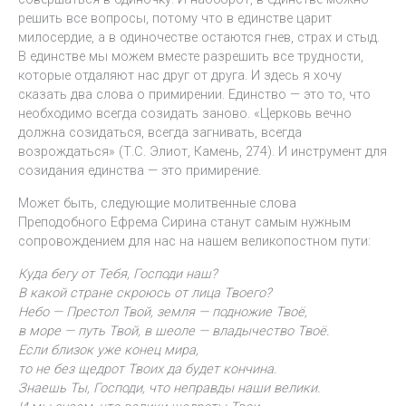
решить все вопросы, потому что в единстве царит
милосердие, а в одиночестве остаются гнев, страх и стыд.
В единстве мы можем вместе разрешить все трудности,
которые отдаляют нас друг от друга. И здесь я хочу
сказать два слова о примирении. Единство — это то, что
необходимо всегда созидать заново. «Церковь вечно
должна созидаться, всегда загнивать, всегда
возрождаться» (Т.С. Элиот, Камень, 274). И инструмент для
созидания единства — это примирение.
Может быть, следующие молитвенные слова
Преподобного Ефрема Сирина станут самым нужным
сопровождением для нас на нашем великопостном пути:
Куда бегу от Тебя, Господи наш?
В какой стране скроюсь от лица Твоего?
Небо — Престол Твой, земля — подножие Твоё,
в море — путь Твой, в шеоле — владычество Твоё.
Если близок уже конец мира,
то не без щедрот Твоих да будет кончина.
Знаешь Ты, Господи, что неправды наши велики.