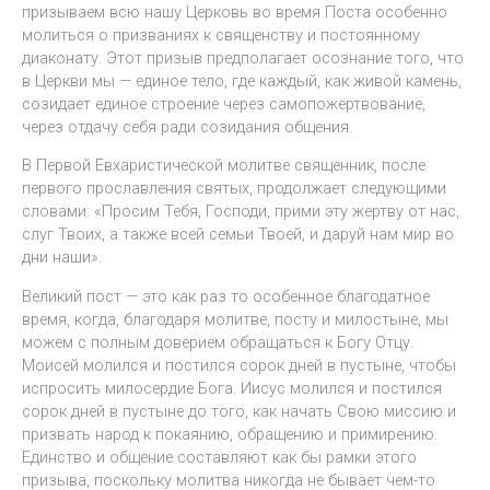
призываем всю нашу Церковь во время Поста особенно
молиться о призваниях к священству и постоянному
диаконату. Этот призыв предполагает осознание того, что
в Церкви мы — единое тело, где каждый, как живой камень,
созидает единое строение через самопожертвование,
через отдачу себя ради созидания общения.
В Первой Евхаристической молитве священник, после
первого прославления святых, продолжает следующими
словами: «Просим Тебя, Господи, прими эту жертву от нас,
слуг Твоих, а также всей семьи Твоей, и даруй нам мир во
дни наши».
Великий пост — это как раз то особенное благодатное
время, когда, благодаря молитве, посту и милостыне, мы
можем с полным доверием обращаться к Богу Отцу.
Моисей молился и постился сорок дней в пустыне, чтобы
испросить милосердие Бога. Иисус молился и постился
сорок дней в пустыне до того, как начать Свою миссию и
призвать народ к покаянию, обращению и примирению.
Единство и общение составляют как бы рамки этого
призыва, поскольку молитва никогда не бывает чем-то