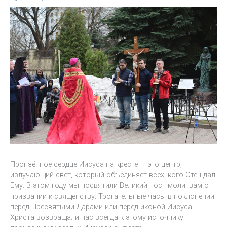
Пронзённое сердце Иисуса на кресте — это центр,
излучающий свет, который объединяет всех, кого Отец дал
Ему. В этом году мы посвятили Великий пост молитвам о
призвании к священству. Трогательные часы в поклонении
перед Пресвятыми Дарами или перед иконой Иисуса
Христа возвращали нас всегда к этому источнику: