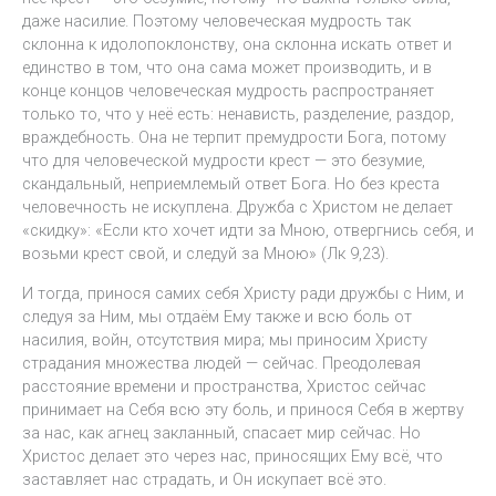
даже насилие. Поэтому человеческая мудрость так
склонна к идолопоклонству, она склонна искать ответ и
единство в том, что она сама может производить, и в
конце концов человеческая мудрость распространяет
только то, что у неё есть: ненависть, разделение, раздор,
враждебность. Она не терпит премудрости Бога, потому
что для человеческой мудрости крест — это безумие,
скандальный, неприемлемый ответ Бога. Но без креста
человечность не искуплена. Дружба с Христом не делает
«скидку»: «Если кто хочет идти за Мною, отвергнись себя, и
возьми крест свой, и следуй за Мною» (Лк 9,23).
И тогда, принося самих себя Христу ради дружбы с Ним, и
следуя за Ним, мы отдаём Ему также и всю боль от
насилия, войн, отсутствия мира; мы приносим Христу
страдания множества людей — сейчас. Преодолевая
расстояние времени и пространства, Христос сейчас
принимает на Себя всю эту боль, и принося Себя в жертву
за нас, как агнец закланный, спасает мир сейчас. Но
Христос делает это через нас, приносящих Ему всё, что
заставляет нас страдать, и Он искупает всё это.