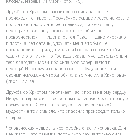
Клодель, Извещение Марии, стр. 175).
Дружба со Христом находит свою силу на кресте,
происходит от креста. Пронзённое сердце Иисуса на кресте
приглашает нас отдать себя целиком, включая нашу
немощь и даже нашу греховность. «Чтобы я не
превозносился, — пишет апостол Павел, — дано мне жало
в плоть, ангел сатаны, удручать меня, чтобы я не
превозносился. Трижды молил я Господа о том, чтобы
удалил его от меня. Но Господь сказал мне: ‘довольно для
тебя благодати Моей, ибо сила Моя совершается в
немощи’. И потому я гораздо охотнее буду хвалиться
своими немощами, чтобы обитала во мне сила Христова»
(2Кор 12,7–9).
Дружба со Христом привлекает нас к пронзённому сердцу
Иисуса на кресте и передаёт нам подлинную божественную
премудрость. Крест — это осуждение человеческой
мудрости в том смысле, что спасение происходит только
от креста.
Человеческая мудрость неспособна спасти человека. Для
неё крест — это безумие, потому что важна только сила,