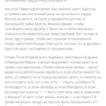
пронзённому сердцу Иисуса на кресте.
Апостол Павел вдохновляет нас принять крест Христов,
устремив наш внутренний взор на пронзённое сердце
Иисуса на кресте, которое открывается для нас в
пасхальной тайне Христа, Жениха Церкви, чтобы
освободить нашу дружбу с Христом от всех ненужных,
ложных и сентиментальных представлений. Вот почему в
этом году я решил, чтобы мы слушали огласительное
слово святителя Иоанна Златоуста: потому что в дружбе с
Христом крест не отделён от воскресения.
Слова Поля Клоделя в его подлинно христианской драме
«Извещение Марии» хорошо выражают «слово креста» в
связи с воскресением: «Разве назначение жизни — жить?
разве ноги детей Божиих прибиты к этой убогой земле? Не
жить, но умереть! и не только вытесать крест, но взойти на
него и отдать всё, что у нас есть, — отдать, улыбаясь! В
этом радость, в этом свобода, в этом благодать, в этом
бессмертная юность! <…> Чего стоит весь мир в сравнении
с жизнью? И чего стоит жизнь, если её <…> не отдать? И
зачем мучиться, когда так просто быть послушным?» (П.