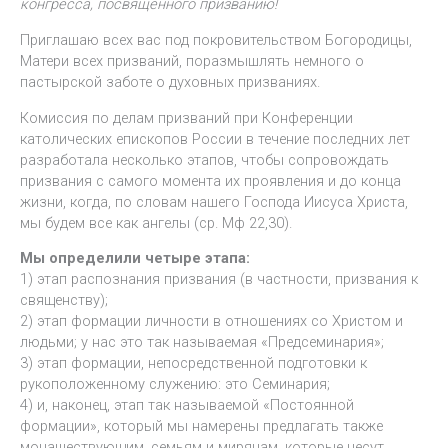
конгресса, посвящённого призванию!
Приглашаю всех вас под покровительством Богородицы,
Матери всех призваний, поразмышлять немного о
пастырской заботе о духовных призваниях.
Комиссия по делам призваний при Конференции
католических епископов России в течение последних лет
разработала несколько этапов, чтобы сопровождать
призвания с самого момента их проявления и до конца
жизни, когда, по словам нашего Господа Иисуса Христа,
мы будем все как ангелы (ср. Мф 22,30).
Мы определили четыре этапа:
1) этап распознания призвания (в частности, призвания к
священству);
2) этап формации личности в отношениях со Христом и
людьми; у нас это так называемая «Предсеминария»;
3) этап формации, непосредственной подготовки к
рукоположенному служению: это Семинария;
4) и, наконец, этап так называемой «Постоянной
формации», который мы намерены предлагать также
монашествующим, семьям и мирянам, которые несут