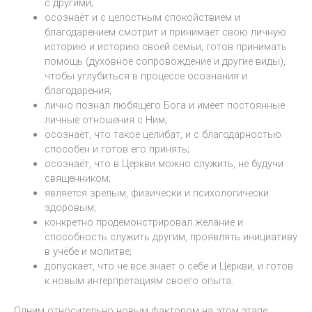
с другими;
осознаёт и с целостным спокойствием и
благодарением смотрит и принимает свою личную
историю и историю своей семьи; готов принимать
помощь (духовное сопровождение и другие виды),
чтобы углубиться в процессе осознания и
благодарения;
лично познал любящего Бога и имеет постоянные
личные отношения с Ним;
осознаёт, что такое целибат, и с благодарностью
способен и готов его принять;
осознаёт, что в Церкви можно служить, не будучи
священником;
является зрелым, физически и психологически
здоровым;
конкретно продемонстрировал желание и
способность служить другим, проявлять инициативу
в учёбе и молитве;
допускает, что не всё знает о себе и Церкви, и готов
к новым интерпретациям своего опыта.
Одним относительно новым фактором на этом этапе