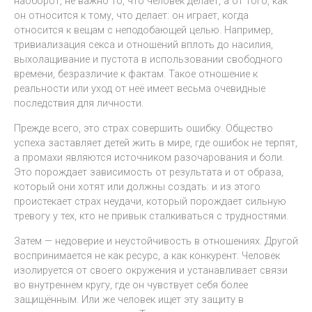
наоборот, не важно то, что человек делает, а от того, как
он относится к тому, что делает: он играет, когда
относится к вещам с неподобающей целью. Например,
тривиализация секса и отношений вплоть до насилия,
выхолащивание и пустота в использовании свободного
времени, безразличие к фактам. Такое отношение к
реальности или уход от неё имеет весьма очевидные
последствия для личности.
Прежде всего, это страх совершить ошибку. Общество
успеха заставляет детей жить в мире, где ошибок не терпят,
а промахи являются источником разочарования и боли.
Это порождает зависимость от результата и от образа,
который они хотят или должны создать: и из этого
проистекает страх неудачи, который порождает сильную
тревогу у тех, кто не привык сталкиваться с трудностями.
Затем — недоверие и неустойчивость в отношениях. Другой
воспринимается не как ресурс, а как конкурент. Человек
изолируется от своего окружения и устанавливает связи
во внутреннем кругу, где он чувствует себя более
защищённым. Или же человек ищет эту защиту в