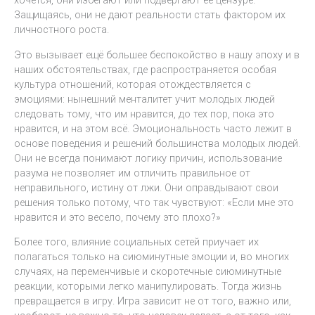
хочется, они избегают или подвергают её цензуре.
Защищаясь, они не дают реальности стать фактором их
личностного роста.
Это вызывает ещё большее беспокойство в нашу эпоху и в
наших обстоятельствах, где распространяется особая
культура отношений, которая отождествляется с
эмоциями: нынешний менталитет учит молодых людей
следовать тому, что им нравится, до тех пор, пока это
нравится, и на этом всё. Эмоциональность часто лежит в
основе поведения и решений большинства молодых людей.
Они не всегда понимают логику причин, использование
разума не позволяет им отличить правильное от
неправильного, истину от лжи. Они оправдывают свои
решения только потому, что так чувствуют: «Если мне это
нравится и это весело, почему это плохо?»
Более того, влияние социальных сетей приучает их
полагаться только на сиюминутные эмоции и, во многих
случаях, на переменчивые и скоротечные сиюминутные
реакции, которыми легко манипулировать. Тогда жизнь
превращается в игру. Игра зависит не от того, важно или,