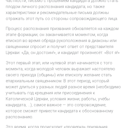
частности, письмо с прошением кандидата должно стать
плодом личного распознания кандидата; но также
характеристики и рекомендательные письма должны
отражать этот путь со стороны сопровождающего лица.
Процесс распознания призвания обновляется на каждом
этапе формации; он заканчивается моментом, когда
епископ во время обряда рукоположения в диаконы или
священники спросит и получит ответ от представителя
Церкви: «Да, он достоин!», и кандидат произнесёт: «Вот я!»
Этот первый этап, или нулевой этап начинается с того
момента, когда молодой человек выражает настоятелю
своего прихода (общины) или епископу желание стать
епархиальным священником. В этот период, который
может длиться у разных людей разное время (необходимо
учитывать год крещения или присоединения к
Католической Церкви, условия жизни, работы, учёбы
кандидата, …), самое важное — это сопровождение,
которое сможет привести кандидата к обоснованному
распознанию.
Это время, когда происходит «проверка» призвания,