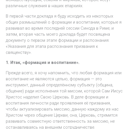
различные служения в наших епархиях.
В первой части доклада я буду исходить из некоторых
общих размышлений о формации и воспитании, которые я
развивал во время последней сессии Синода в Риме; и
затем, вторая часть моего доклада будет посвящена
документу о первом этапе формации и распознания:
«Указания для этапа распознания призвания к
священству».
1. Итак, «формация и воспитание».
Прежде всего, я хочу напомнить, что любая формация или
воспитание не являются целью, формация — это
инструмент, данный определённому субъекту (община,
общение) ради исполнения той миссии, которой Сам Иисус
Христос наделил Свою Церковь. В деле формации и
воспитания личности ради проявления её призвания,
чтобы актуализировать миссию, данную каждому из нас
Христом через общение Церкви, она, Церковь, стремится
развивать совместную ответственность за миссию, не
останавливаясь на внешнем сотрудничестве.