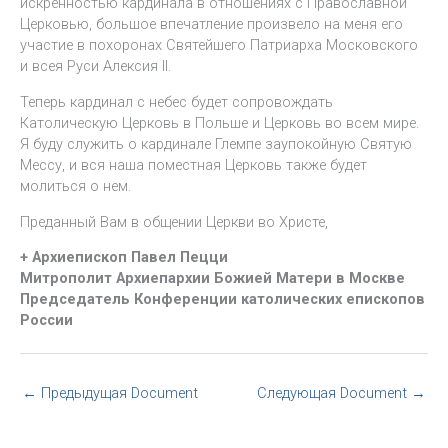
искренностью кардинала в отношениях с Православной
Церковью, большое впечатление произвело на меня его
участие в похоронах Святейшего Патриарха Московского
и всея Руси Алексия II.
Теперь кардинал с небес будет сопровождать
Католическую Церковь в Польше и Церковь во всем мире.
Я буду служить о кардинале Глемпе заупокойную Святую
Мессу, и вся наша поместная Церковь также будет
молиться о нем.
Преданный Вам в общении Церкви во Христе,
+ Архиепископ Павел Пецци
Митрополит Архиепархии Божией Матери в Москве
Председатель Конференции католических епископов
России
←
Предыдущая Document
Следующая Document
→