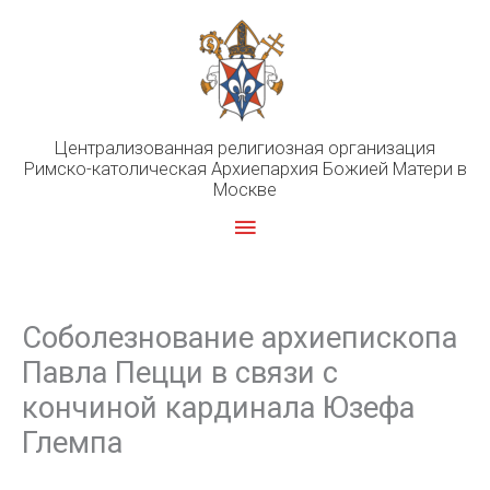
Перейти
к
содержимому
Централизованная религиозная организация
Римско-католическая Архиепархия Божией Матери в
Москве
Главное
меню
Соболезнование архиепископа
Павла Пецци в связи с
кончиной кардинала Юзефа
Глемпа