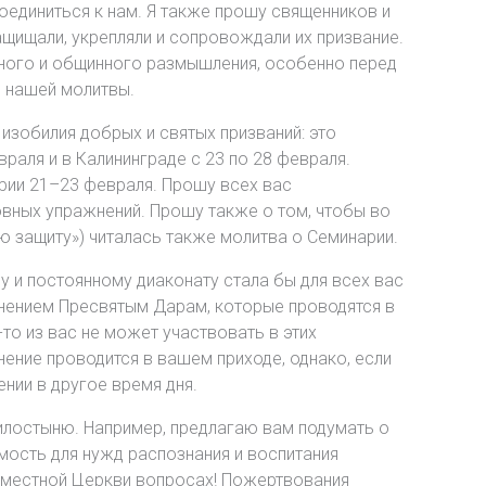
оединиться к нам. Я также прошу священников и
ащищали, укрепляли и сопровождали их призвание.
чного и общинного размышления, особенно перед
 нашей молитвы.
изобилия добрых и святых призваний: это
раля и в Калининграде с 23 по 28 февраля.
рии 21–23 февраля. Прошу всех вас
овных упражнений. Прошу также о том, чтобы во
ю защиту») читалась также молитва о Семинарии.
у и постоянному диаконату стала бы для всех вас
онением Пресвятым Дарам, которые проводятся в
то из вас не может участвовать в этих
нение проводится в вашем приходе, однако, если
нии в другое время дня.
 милостыню. Например, предлагаю вам подумать о
мость для нужд распознания и воспитания
поместной Церкви вопросах! Пожертвования