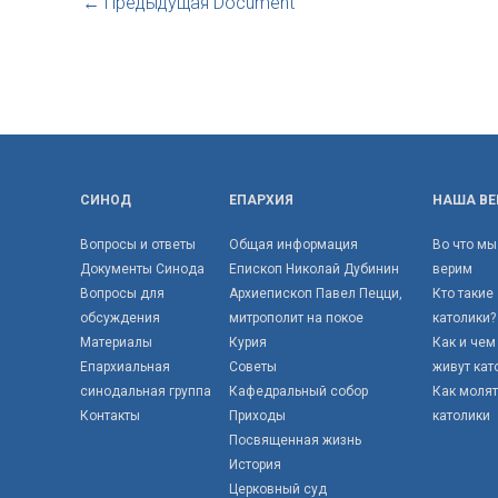
←
Предыдущая Document
СИНОД
ЕПАРХИЯ
НАША ВЕ
Вопросы и ответы
Общая информация
Во что мы
Документы Синода
Епископ Николай Дубинин
верим
Вопросы для
Архиепископ Павел Пецци,
Кто такие
обсуждения
митрополит на покое
католики?
Материалы
Курия
Как и чем
Епархиальная
Советы
живут кат
синодальная группа
Кафедральный собор
Как моля
Контакты
Приходы
католики
Посвященная жизнь
История
Церковный суд