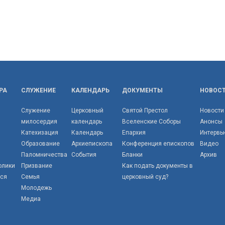
РА
СЛУЖЕНИЕ
КАЛЕНДАРЬ
ДОКУМЕНТЫ
НОВОС
Служение
Церковный
Святой Престол
Новости
милосердия
календарь
Вселенские Соборы
Анонсы
Катехизация
Календарь
Епархия
Интервь
Образование
Архиепископа
Конференция епископов
Видео
Паломничества
События
Бланки
Архив
олики
Призвание
Как подать документы в
тся
Семья
церковный суд?
Молодежь
Медиа