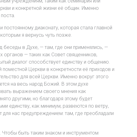
ьным учреждениям, таким как семинария или
ркви и конкретной жизни её общин. Именно
 поста.
и постоянному диаконату, которая стала главной
 которым я вернусь чуть позже.
 беседы в Духе, — там, где они применялись, —
х органов — таких как Совет священников,
рытый диалог способствует единству и общению.
 поместной Церкви в конкретности её приходов и
ельство для всей Церкви. Именно вокруг этого
тся на весь народ Божий. В этом духе
вовать выражением своего мнения как
инято другими, но благодаря этому будет
ными единству, как минимум, развеются по ветру,
т для нас предупреждением: там, где преобладали
. Чтобы быть таким знаком и инструментом