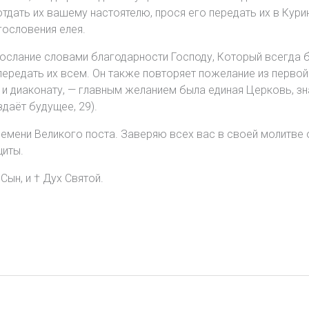
отдать их вашему настоятелю, прося его передать их в Кур
ословения елея.
ослание словами благодарности Господу, Который всегда бл
ередать их всем. Он также повторяет пожелание из первой
у и диаконату, — главным желанием была единая Церковь, зн
даёт будущее, 29).
мени Великого поста. Заверяю всех вас в своей молитве о
щиты.
Сын, и † Дух Святой.