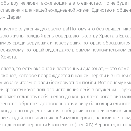
тобы другие люди также вошли в это единство. Но не будет 
спасения и для нашей ежедневной жизни. Единство и общен
тым Дарам.
ачение служения духовенства! Потому что без священников
ою жизнь, каждый день совершают жертву Христа в Евхари
имся среди верующих и неверующих, которые обращаются 
сизскому, который видел даже в самом незначительном свящ
 Христа.
лова, то есть включая и постоянный диаконат, — это само 
иаконов, которое возрождается в нашей Церкви и в нашей 
м исключительно ради бескорыстной любви. Вот почему име
ей красоты из-за полного истощения себя в служении. Служ
озволяет отдавать себя щедро до конца, даже когда сил мал
венства обретает достоверность и силу благодаря единств
когда оно осуществляется в общении со своей семьёй, явля
ние людей, посвятивших себя милосердию, напоминает нам,
жедневной верности Евангелию» (Лев XIV, Верность, котора