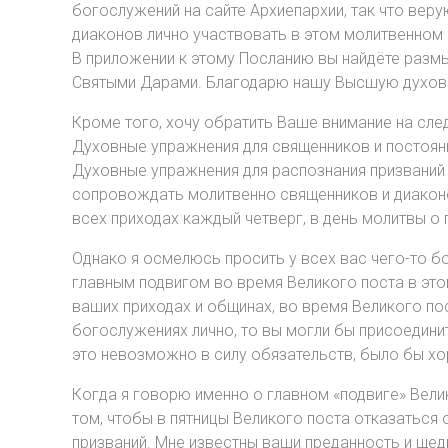
богослужений на сайте Архиепархии, так что вер
диаконов лично участвовать в этом молитвенном 
В приложении к этому Посланию вы найдёте разм
Святыми Дарами. Благодарю нашу Высшую духовну
Кроме того, хочу обратить Ваше внимание на сле
Духовные упражнения для священников и постоянн
Духовные упражнения для распознания призваний 
сопровождать молитвенно священников и диаконов
всех приходах каждый четверг, в день молитвы о 
Однако я осмелюсь просить у всех вас чего-то бо
главным подвигом во время Великого поста в это
ваших приходах и общинах, во время Великого пос
богослужениях лично, то вы могли бы присоединит
это невозможно в силу обязательств, было бы хо
Когда я говорю именно о главном «подвиге» Велик
том, чтобы в пятницы Великого поста отказаться
призваний. Мне известны ваши преданность и ще