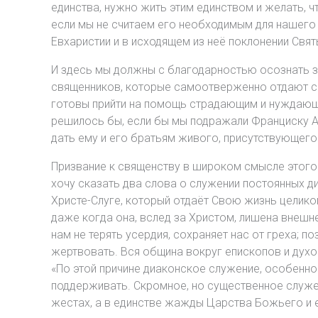
единства, нужно жить этим единством и желать, ч
если мы не считаем его необходимым для нашего 
Евхаристии и в исходящем из неё поклонении Свя
И здесь мы должны с благодарностью осознать зн
священников, которые самоотверженно отдают св
готовы прийти на помощь страдающим и нуждающ
решилось бы, если бы мы подражали Франциску Ас
дать ему и его братьям живого, присутствующего
Призвание к священству в широком смысле этого с
хочу сказать два слова о служении постоянных д
Христе-Слуге, который отдаёт Свою жизнь целико
даже когда она, вслед за Христом, лишена внешн
нам не терять усердия, сохраняет нас от греха; п
жертвовать. Вся община вокруг епископов и духо
«По этой причине диаконское служение, особенно 
поддерживать. Скромное, но существенное служе
жестах, а в единстве жажды Царства Божьего и е