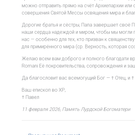
можно отправить прямо на счёт Архиепархии или 
совершения Святой Мессы освящения мира и благ
Дорогие братья и сёстры, Папа завершает своё П
наши сердца надеждой и миром, чтобы мы могли п
нас — особенно для тех, кто призван к священств
для примирённого мира (ср. Верность, которая соз
Желаю всем вам доброго и полного благодати вре
Romani Её покровительства, сопровождения и за
Да благословит вас всемогущий Бог — † Отец, и † 
Ваш епископ во ХР,
† Павел
11 февраля 2026, Память Лурдской Богоматери