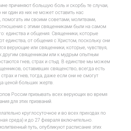
 мне причиняют большую боль и скорбь те случаи,
ни один из них не может оставить нас
, помогать им своими советами, молитвами,
, отношения с этими священниками были на самом
го: единства и общения. Священники, которые
 от единства, от общения с Христом, поскольку они
я верующие или священники, которые, чувствуя,
, к другим священникам или к мудрым опытным
стаются гнев, страх и стыд. В единстве мы можем
вященников, оставивших священство, всегда есть
страх и гнев, тогда, даже если они не смогут
да ценой больших жертв.
копов России призывать всех верующих во время
ния для этих призваний.
лательно круглосуточное и во всех приходах по
ная среда) и до 27 февраля включительно.
олитвенный путь, опубликуют расписание этих