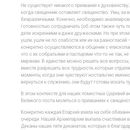
Не существует никакого призвания к духовенству
когда священник оставляет священство. Увы, за в
безразличными. Конечно, необходимо анализирова
готовностью сотрудничать (об этом также чуть по
деле искренними и даже дружескими. Но при этом 
ушли, ушли не по слабости или из-за разногласий 
конкретно осуществляются в общении с епископам
что с их собратьями и пастырями что-то не так,
мирянам. В единстве можно решить все вопросы, п
вместе разрешить все трудности, которые отдаляю
моменты, когда они чувствуют ностальгию именно п
вернуться к служению, они будут готовы искать п
В этом контексте для наших поместных Церквей 
Великого поста молиться о призваниях к священст
Конкретно каждая Епархия взяла на себя обязан
очереди. Нашей Архиепархии выпала счастливая в
Деканы наших пяти деканатов, которых я благода