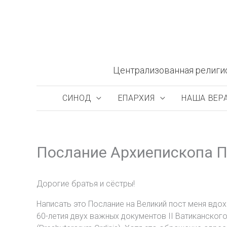
Перейти
к
содержимому
Централизованная религи
СИНОД
ЕПАРХИЯ
НАША ВЕР
Послание Архиепископа Па
Дорогие братья и сёстры!
Написать это Послание на Великий пост меня вдо
60-летия двух важных документов II Ватиканского