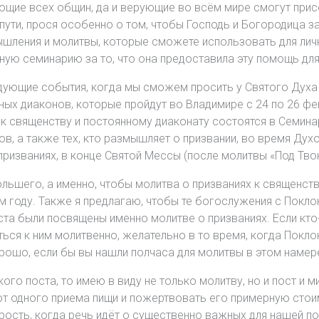
ующие всех общин, да и верующие во всём мире смогут прис
пути, прося особенно о том, чтобы Господь и Богородица з
ышления и молитвы, которые сможете использовать для ли
ю семинарию за то, что она предоставила эту помощь для
дующие события, когда мы сможем просить у Святого Духа 
ых диаконов, которые пройдут во Владимире с 24 по 26 фев
к священству и постоянному диаконату состоятся в Семина
, а также тех, кто размышляет о призвании, во время Дух
призваниях, в конце Святой Мессы (после молитвы «Под Тво
льшего, а именно, чтобы молитва о призваниях к священств
м году. Также я предлагаю, чтобы те богослужения с Покл
та были посвящены именно молитве о призваниях. Если кто-
ься к ним молитвенно, желательно в то время, когда Покло
рошо, если бы вы нашли полчаса для молитвы в этом намере
ого поста, то имею в виду не только молитву, но и пост и
 от одного приема пищи и пожертвовать его примерную стои
дрость, когда речь идёт о существенно важных для нашей 