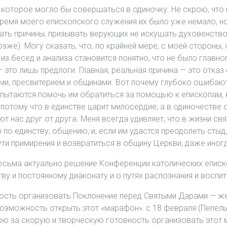
, которое могло бы совершаться в одиночку. Не скрою, что
ремя моего епископского служения их было уже немало, но 
ть причины, призывать верующих не искушать духовенство
зже). Могу сказать, что, по крайней мере, с моей стороны
из бесед и анализа становится понятно, что не было главно
— это лишь предлоги. Главная, реальная причина — это отказ
и, пресвитерием и общинами. Вот почему глубоко ошибаютс
 не пытаются помочь им обратиться за помощью к епископам
отому что в единстве царит милосердие, а в одиночестве о
т нас друг от друга. Меня всегда удивляет, что в жизни с
о единству, общению, и, если им удастся преодолеть стыд, 
ути примирения и возвратиться в общину Церкви, даже иног
весьма актуально решение Конференции католических епис
ву и постоянному диаконату и о путях распознания и воспита
ность организовать Поклонение перед Святыми Дарами — же
озможность открыть этот «марафон»: с 18 февраля (Пепель
рю за скорую и творческую готовность организовать этот м