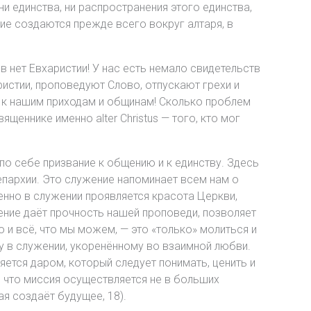
ни единства, ни распространения этого единства,
ие создаются прежде всего вокруг алтаря, в
 нет Евхаристии! У нас есть немало свидетельств
стии, проповедуют Слово, отпускают грехи и
к нашим приходам и общинам! Сколько проблем
еннике именно alter Christus — того, кто мог
по себе призвание к общению и к единству. Здесь
епархии. Это служение напоминает всем нам о
нно в служении проявляется красота Церкви,
ение даёт прочность нашей проповеди, позволяет
о и всё, что мы можем, — это «только» молиться и
у в служении, укоренённому во взаимной любви.
ется даром, который следует понимать, ценить и
 что миссия осуществляется не в больших
я создаёт будущее, 18).