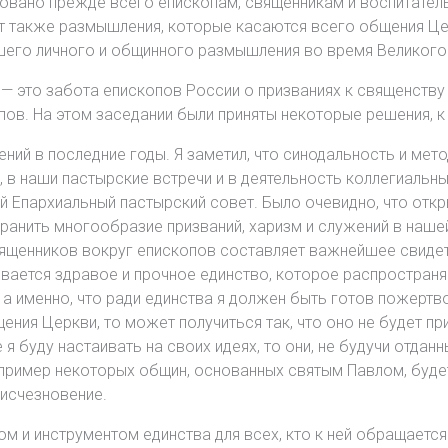
есовано прежде всего епископам, священникам и воспитател
ит также размышления, которые касаются всего общения Це
ашего личного и общинного размышления во время Великого
— это забота епископов России о призваниях к священству 
ов. На этом заседании были приняты некоторые решения, к
ий в последние годы. Я заметил, что синодальность и метод
 в наши пастырские встречи и в деятельность коллегиальны
 Епархиальный пастырский совет. Было очевидно, что отк
анить многообразие призваний, харизм и служений в нашей
вященников вокруг епископов составляет важнейшее свидет
ается здравое и прочное единство, которое распространяе
— а именно, что ради единства я должен быть готов пожерт
ния Церкви, то может получиться так, что оно не будет пр
 я буду настаивать на своих идеях, то они, не будучи отдан
ть пример некоторых общин, основанных святым Павлом, буде
 исчезновение.
м и инструментом единства для всех, кто к ней обращается