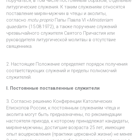
поручаться, в том числе постоянным образом, отдельные
литургические служения. К таким служениям относятся
поставление мирян-мужчин в чтецы и аколиты,
согласно
motu proprio
Папы Павла VI «
Ministeriam
quaedam
» (15.08.1972), а также поручение служений
чрезвычайного служителя Святого Причастия или
руководителя литургической молитвы в отсутствие
священника.
2. Настоящее Положение определяет порядок получения
соответствующих служений и пределы полномочий
служителей.
I. Постоянные поставленные служители
3. Согласно решению Конференции Католических
Епископов России, к постоянным служениям чтеца и
аколита могут быть предназначены, по рекомендации
настоятеля прихода, к которому принадлежат кандидаты,
миряне-мужчины, достигшие возраста 25 лет, имеющие
опыт воцерковления (практики церковной жизни) не менее