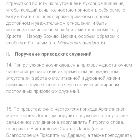
стремиться понять их внутреннее и духовное значение,
чтобы каждый день полностью приносить себя самого
Богу и быть для всех в храме примером в своем
достойном и уважительном отношении, и быть
исполненным искренней любви к мистическому Телу
Христа – Народу Божию, Церкви, особым образом к
слабым и больным (ср.
Ministeriam qaedam
, 6).
II. Поручение приходских служений
14. При регулярно возникающем в приходе недостаточном
числе священников или их временном вынужденном
отсутствии, забота о молитвенной и духовной жизни
прихожан осуществляется через поручение мирянам
постоянных приходских служений.
15. По представлению настоятеля прихода Архиепископ
может своим Декретом поручить служение: в отсутствие
священника или диакона возглавлять Литургию слова,
совершать Выставление Святых Даров (но не
Благословение Пресвятыми Дарами), а также преподавать