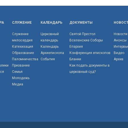
РА
СЛУЖЕНИЕ
КАЛЕНДАРЬ
ДОКУМЕНТЫ
НОВОС
Служение
Церковный
Святой Престол
Новости
милосердия
календарь
Вселенские Соборы
Анонсы
Катехизация
Календарь
Епархия
Интервь
Образование
Архиепископа
Конференция епископов
Видео
Паломничества
События
Бланки
Архив
олики
Призвание
Как подать документы в
тся
Семья
церковный суд?
Молодежь
Медиа