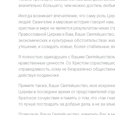
значительно большего, чем можно достичь любыми
Иногда возникает впечатление, что саму роль Це
людей. Евангелие и мировая история говорят нам,
христиан в мире не является результатом неких ст
Православной Церкви и Вам, Ваше Святейшество, 
экономических и культурных обстоятельствах жиз
утешение, и созидать новые, более стабильные, 
Я полностью единодушен с Вашим Святейшеством 
нравственные ценности. Со Христом сораспявшись,
справедливость, кому не безразлично обществен
действуя поодиночке.
Примите также, Ваше Святейшество, моё искренне
Церкви в последнее время от представителей от
братское сочувствие и память о том, что «так гна
то лучше пострадать за добрые дела, а не за злые
Позвольте, Ваше Святейшество, заверить Вас в 