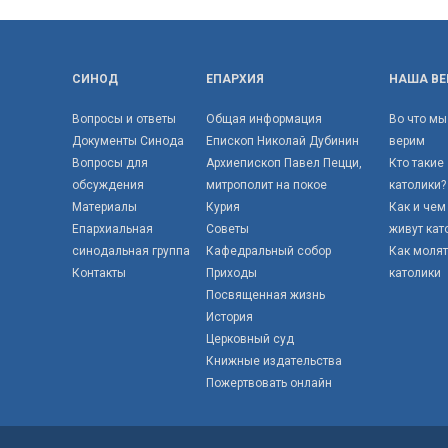
СИНОД
ЕПАРХИЯ
НАША ВЕ
Вопросы и ответы
Общая информация
Во что мы
Документы Синода
Епископ Николай Дубинин
верим
Вопросы для
Архиепископ Павел Пецци,
Кто такие
обсуждения
митрополит на покое
католики?
Материалы
Курия
Как и чем
Епархиальная
Советы
живут кат
синодальная группа
Кафедральный собор
Как моля
Контакты
Приходы
католики
Посвященная жизнь
История
Церковный суд
Книжные издательства
Пожертвовать онлайн