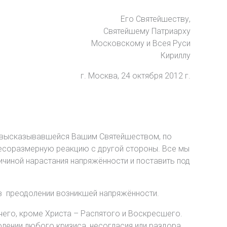
Его Святейшеству,
Святейшему Патриарху
Московскому и Всея Руси
Кириллу
г. Москва, 24 октября 2012 г.
но высказывавшейся Вашим Святейшеством, по
есоразмерную реакцию с другой стороны. Все мы
чиной нарастания напряжённости и поставить под
 в преодолении возникшей напряжённости.
чего, кроме Христа – Распятого и Воскресшего.
лении любого кризиса, несогласия или раздора