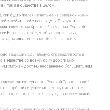
ви, так и в обществе в целом.
, как будто желая изгнать её из реальной жизни
 либо любить, либо ненавидеть. Присутствие
ания присутствия Христа и Его миссии. Русской
ии Евангелия, в том, чтобы в социальных,
которая одна лишь способна и приносить
вёрдо защищать социальную справедливость и
о в единстве со всеми, кому дороги мир,
, мы сможем достичь несравненно большего, чем
 приходится претерпевать Русской Православной
толь скорбной ситуации может служить также
го Первого послания: «…если угодно воле Божией,
 тоже хотим разделить со своими православными