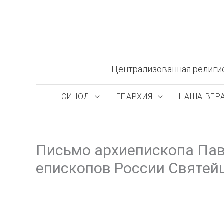
Перейти
к
содержимому
Централизованная религи
СИНОД
ЕПАРХИЯ
НАША ВЕР
Письмо архиепископа Пав
епископов России Святей