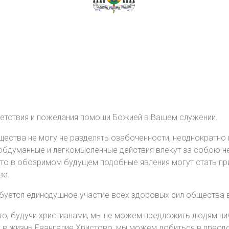
ветствия и пожелания помощи Божией в Вашем служении.
бщества не могу не разделять озабоченности, неоднократ
обдуманные и легкомысленные действия влекут за собою н
о в обозримом будущем подобные явления могут стать при
ве.
ебуется единодушное участие всех здоровых сил общества
о, будучи христианами, мы не можем предложить людям ни
 в жизнь Евангелие Христово, мы можем добиться в преодо