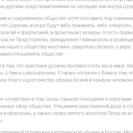
 другими средствами влияния на ситуацию как внутри Церк
ркви в современном обществе хотят поставить под сомнение
 что Церковь всегда будут либо принимать, либо отвергать,
ратегий и предписаний, а проистекает из веры, то есть призн
как её Предстоятелю, принадлежит главная роль в возвещен
ни нашего общества неустанно свидетельствовать о вере, 
взаимоотношения в обществе.
в том, что христиане должны противостоять злу в мире, т
 с Ним и совоскреснем. Я также согласен с Вами в том, чт
ное благо и достоинство образа Божия в каждом человеке
е сочувствие в том, сколь горькое поношение и поругание
дельных сфер общества. Утешением христианской душе в с
ли и пророков», а также слова святого апостола Петра из е
».
молитвенной поддержке католической общины в России. Мы