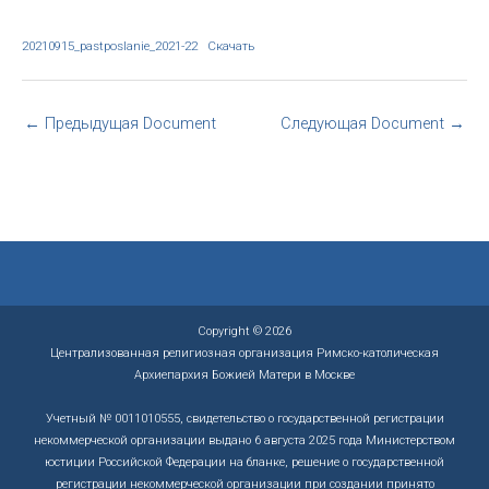
20210915_pastposlanie_2021-22
Скачать
←
Предыдущая Document
Следующая Document
→
Copyright © 2026
Централизованная религиозная организация Римско-католическая
Архиепархия Божией Матери в Москве
Учетный № 0011010555, свидетельство о государственной регистрации
некоммерческой организации выдано 6 августа 2025 года Министерством
юстиции Российской Федерации на бланке, решение о государственной
регистрации некоммерческой организации при создании принято