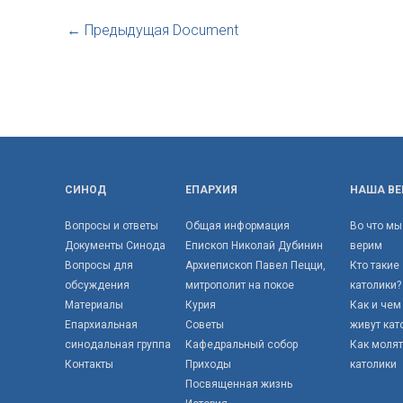
←
Предыдущая Document
СИНОД
ЕПАРХИЯ
НАША ВЕ
Вопросы и ответы
Общая информация
Во что мы
Документы Синода
Епископ Николай Дубинин
верим
Вопросы для
Архиепископ Павел Пецци,
Кто такие
обсуждения
митрополит на покое
католики?
Материалы
Курия
Как и чем
Епархиальная
Советы
живут кат
синодальная группа
Кафедральный собор
Как моля
Контакты
Приходы
католики
Посвященная жизнь