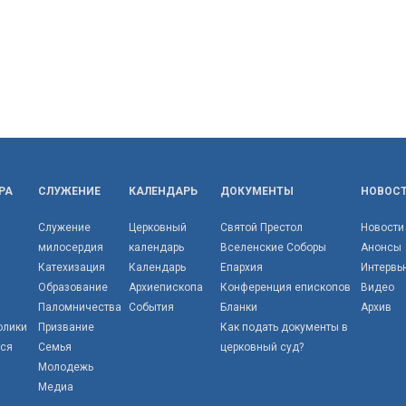
РА
СЛУЖЕНИЕ
КАЛЕНДАРЬ
ДОКУМЕНТЫ
НОВОС
Служение
Церковный
Святой Престол
Новости
милосердия
календарь
Вселенские Соборы
Анонсы
Катехизация
Календарь
Епархия
Интервь
Образование
Архиепископа
Конференция епископов
Видео
Паломничества
События
Бланки
Архив
олики
Призвание
Как подать документы в
тся
Семья
церковный суд?
Молодежь
Медиа