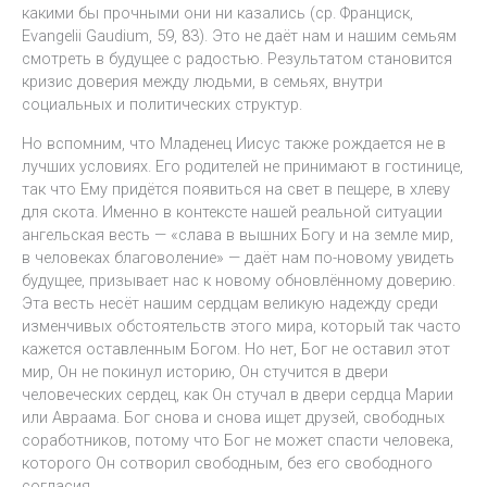
какими бы прочными они ни казались (ср. Франциск,
Evangelii Gaudium, 59, 83). Это не даёт нам и нашим семьям
смотреть в будущее с радостью. Результатом становится
кризис доверия между людьми, в семьях, внутри
социальных и политических структур.
Но вспомним, что Младенец Иисус также рождается не в
лучших условиях. Его родителей не принимают в гостинице,
так что Ему придётся появиться на свет в пещере, в хлеву
для скота. Именно в контексте нашей реальной ситуации
ангельская весть — «слава в вышних Богу и на земле мир,
в человеках благоволение» — даёт нам по-новому увидеть
будущее, призывает нас к новому обновлённому доверию.
Эта весть несёт нашим сердцам великую надежду среди
изменчивых обстоятельств этого мира, который так часто
кажется оставленным Богом. Но нет, Бог не оставил этот
мир, Он не покинул историю, Он стучится в двери
человеческих сердец, как Он стучал в двери сердца Марии
или Авраама. Бог снова и снова ищет друзей, свободных
соработников, потому что Бог не может спасти человека,
которого Он сотворил свободным, без его свободного
согласия.