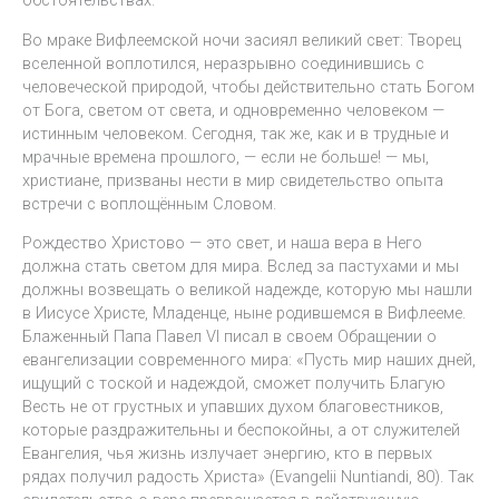
обстоятельствах.
Во мраке Вифлеемской ночи засиял великий свет: Творец
вселенной воплотился, неразрывно соединившись с
человеческой природой, чтобы действительно стать Богом
от Бога, светом от света, и одновременно человеком —
истинным человеком. Сегодня, так же, как и в трудные и
мрачные времена прошлого, — если не больше! — мы,
христиане, призваны нести в мир свидетельство опыта
встречи с воплощённым Словом.
Рождество Христово — это свет, и наша вера в Него
должна стать светом для мира. Вслед за пастухами и мы
должны возвещать о великой надежде, которую мы нашли
в Иисусе Христе, Младенце, ныне родившемся в Вифлееме.
Блаженный Папа Павел VI писал в своем Обращении о
евангелизации современного мира: «Пусть мир наших дней,
ищущий с тоской и надеждой, сможет получить Благую
Весть не от грустных и упавших духом благовестников,
которые раздражительны и беспокойны, а от служителей
Евангелия, чья жизнь излучает энергию, кто в первых
рядах получил радость Христа» (Evangelii Nuntiandi, 80). Так