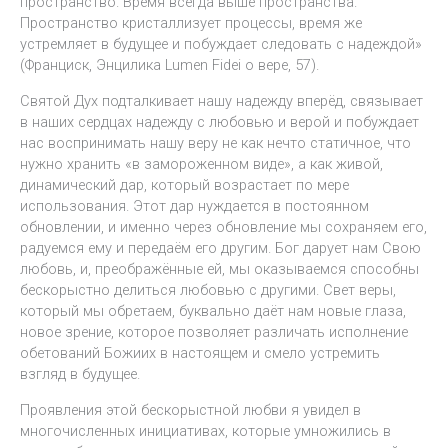
пространство. Время всегда выше пространства.
Пространство кристаллизует процессы, время же
устремляет в будущее и побуждает следовать с надеждой»
(Франциск, Энцилика Lumen Fidei о вере, 57).
Святой Дух подталкивает нашу надежду вперёд, связывает
в наших сердцах надежду с любовью и верой и побуждает
нас воспринимать нашу веру не как нечто статичное, что
нужно хранить «в замороженном виде», а как живой,
динамический дар, который возрастает по мере
использования. Этот дар нуждается в постоянном
обновлении, и именно через обновление мы сохраняем его,
радуемся ему и передаём его другим. Бог дарует нам Свою
любовь, и, преображённые ей, мы оказываемся способны
бескорыстно делиться любовью с другими. Свет веры,
который мы обретаем, буквально даёт нам новые глаза,
новое зрение, которое позволяет различать исполнение
обетований Божиих в настоящем и смело устремить
взгляд в будущее.
Проявления этой бескорыстной любви я увидел в
многочисленных инициативах, которые умножились в