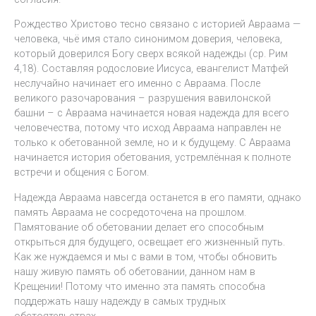
Рождество Христово тесно связано с историей Авраама —
человека, чьё имя стало синонимом доверия, человека,
который доверился Богу сверх всякой надежды (ср. Рим
4,18). Составляя родословие Иисуса, евангелист Матфей
неслучайно начинает его именно с Авраама. После
великого разочарования – разрушения вавилонской
башни – с Авраама начинается новая надежда для всего
человечества, потому что исход Авраама направлен не
только к обетованной земле, но и к будущему. С Авраама
начинается история обетования, устремлённая к полноте
встречи и общения с Богом.
Надежда Авраама навсегда останется в его памяти, однако
память Авраама не сосредоточена на прошлом.
Памятование об обетовании делает его способным
открыться для будущего, освещает его жизненный путь.
Как же нуждаемся и мы с вами в том, чтобы обновить
нашу живую память об обетовании, данном нам в
Крещении! Потому что именно эта память способна
поддержать нашу надежду в самых трудных