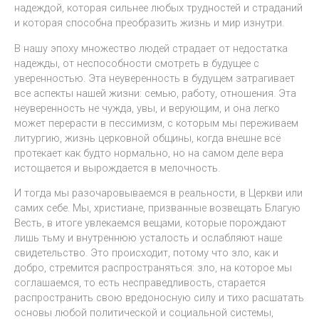
надеждой, которая сильнее любых трудностей и страданий
и которая способна преобразить жизнь и мир изнутри.
В нашу эпоху множество людей страдает от недостатка
надежды, от неспособности смотреть в будущее с
уверенностью. Эта неуверенность в будущем затрагивает
все аспекты нашей жизни: семью, работу, отношения. Эта
неуверенность не чужда, увы, и верующим, и она легко
может перерасти в пессимизм, с которым мы переживаем
литургию, жизнь церковной общины, когда внешне всё
протекает как будто нормально, но на самом деле вера
истощается и вырождается в мелочность.
И тогда мы разочаровываемся в реальности, в Церкви или
самих себе. Мы, христиане, призванные возвещать Благую
Весть, в итоге увлекаемся вещами, которые порождают
лишь тьму и внутреннюю усталость и ослабляют наше
свидетельство. Это происходит, потому что зло, как и
добро, стремится распространяться: зло, на которое мы
соглашаемся, то есть несправедливость, старается
распространить свою вредоносную силу и тихо расшатать
основы любой политической и социальной системы,