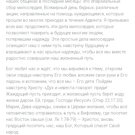
наших общинах в последние месяцы: это епархиальный
сбор милосердия, Всемирный день бедных, различные
акции, направленные на помощь нуждающимся, которые
прошли во многих приходах в течение Адвента. Я призываю
всех вас продолжить эти дела милосердия, которые
позволяют поверить в будущее многим людям,
потерявшим надежду. Эти простые дела милосердия
освещают наш с ними путь навстречу будущему и
взращивают в нас крылья надежды, чтобы все мы вместе
радостно совершали наш жизненный путь.
Бог любит нас и ждёт, что мы вернёмся к Нему, откроем
свои сердца навстречу Его любви, вложим свои руки в Его
ладонь и вспомним, что все мы – Его дети. Пойдём
навстречу Христу: «Дух и невеста говорят: приди!
Жаждущий пусть приходит, и желающий пусть берёт воду
жизни даром. Ей, гряди, Господи Иисусе!» (Откр 22,17.20).
Мария, Дева надежды, оживи в Церкви желание, чтобы всё
человечество отправилось в путь к Вифлеему, где посетил
нас Восток свыше (см. Лк 1:78-79) — Христос, вновь
грядущий посетить нас, наш Бог, Который спасёт Свой
народ.