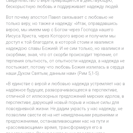
свидетельство о вере превращается в действующую,
бескорыстную любовь и поддерживает надежду людей.
Вот почему апостол Павел связывает с любовью не
только веру, но также и надежду: «Итак, оправдавшись
верою, мы имеем мир с Богом через Господа нашего
Иисуса Христа, через Которого верою и получили мы
доступ к той благодати, в которой стоим и хвалимся
надеждою славы Божией. И не сим только, но хвалимся и
скорбями, зная, что от скорби происходит терпение, от
терпения опытность, от опытности надежда, а надежда не
постыжает, потому что любовь Божия излилась в сердца
наши Духом Святым, данным нам» (Рим 5,1-5).
«В единстве с верой и любовью надежда устремляет нас в
надёжное будущее, разворачивающееся в перспективе,
отличной от иллюзорных предложений мирских идолов, в
перспективе, дарующей новый порыв и новые силы для
повседневной жизни. Не дадим украсть у нас надежду, не
позволим свести её на нет немедленными решениями и
предложениями, останавливающими нас на пути и
«рассеивающими» время, трансформируя его в