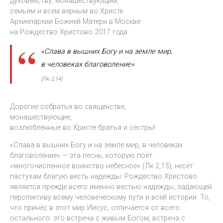
духовенству, монашествующим,
семьям и всем верным во Христе
Архиепархии Божией Матери в Москве
на Рождество Христово 2017 года
«Слава в вышних Богу и на земле мир,
в человеках благоволение»
(Лк 2,14)
Дорогие собратья во священстве,
монашествующие,
возлюбленные во Христе братья и сёстры!
«Слава в вышних Богу и на земле мир, в человеках
благоволение» — эта песнь, которую поёт
«многочисленное воинство небесное» (Лк 2,13), несёт
пастухам благую весть надежды. Рождество Христово
является прежде всего именно вестью надежды, задающей
перспективу всему человеческому пути и всей истории. То,
что принёс в этот мир Иисус, отличается от всего
остального: это встреча с живым Богом, встреча с