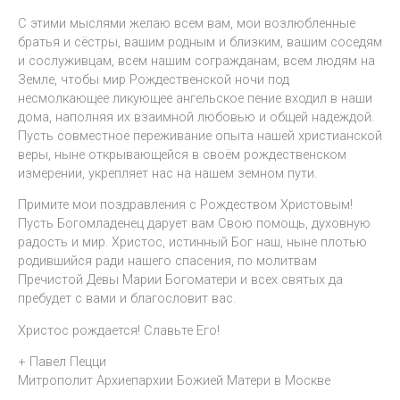
С этими мыслями желаю всем вам, мои возлюбленные
братья и сёстры, вашим родным и близким, вашим соседям
и сослуживцам, всем нашим согражданам, всем людям на
Земле, чтобы мир Рождественской ночи под
несмолкающее ликующее ангельское пение входил в наши
дома, наполняя их взаимной любовью и общей надеждой.
Пусть совместное переживание опыта нашей христианской
веры, ныне открывающейся в своём рождественском
измерении, укрепляет нас на нашем земном пути.
Примите мои поздравления с Рождеством Христовым!
Пусть Богомладенец дарует вам Свою помощь, духовную
радость и мир. Христос, истинный Бог наш, ныне плотью
родившийся ради нашего спасения, по молитвам
Пречистой Девы Марии Богоматери и всех святых да
пребудет с вами и благословит вас.
Христос рождается! Славьте Его!
+ Павел Пецци
Митрополит Архиепархии Божией Матери в Москве