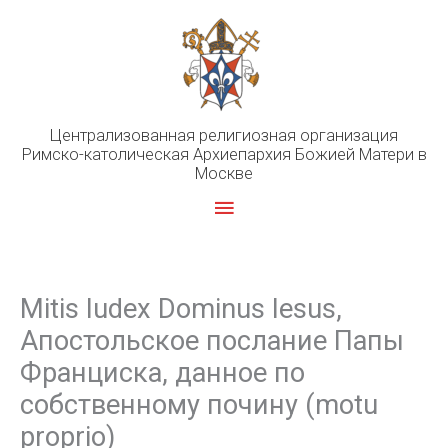
Перейти
к
содержимому
Централизованная религиозная организация
Римско-католическая Архиепархия Божией Матери в
Москве
Главное
меню
Mitis Iudex Dominus Iesus,
Апостольское послание Папы
Франциска, данное по
собственному почину (motu
proprio)