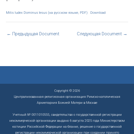
Mitis Iudex Dominus Iesus (на русском языке, PDF)
Download
←
Предыдущая Document
Следующая Document
→
Copyright © 2026
Централизованная религиозная организация Римско-католическая
Архиепархия Божией Матери в Москве
Учетный № 0011010555, свидетельство о государственной регистрации
некоммерческой организации выдано 6 августа 2025 года Министерством
юстиции Российской Федерации на бланке, решение о государственной
регистрации некоммерческой организации при создании принято