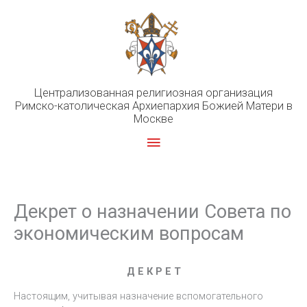
Перейти
к
содержимому
Централизованная религиозная организация
Римско-католическая Архиепархия Божией Матери в
Москве
Главное
меню
Декрет о назначении Совета по
экономическим вопросам
Д Е К Р Е Т
Настоящим, учитывая назначение вспомогательного