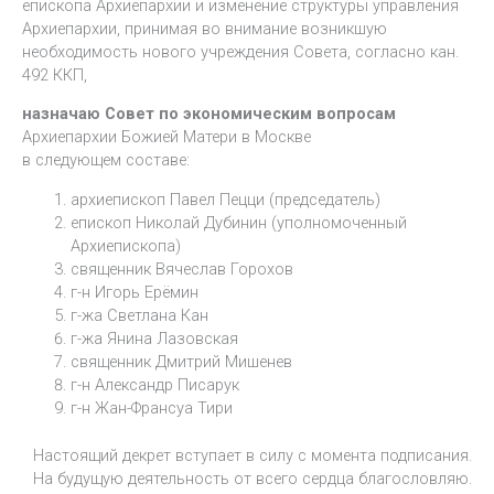
епископа Архиепархии и изменение структуры управления
Архиепархии, принимая во внимание возникшую
необходимость нового учреждения Совета, согласно кан.
492 ККП,
назначаю Совет по экономическим вопросам
Архиепархии Божией Матери в Москве
в следующем составе:
архиепископ Павел Пецци (председатель)
епископ Николай Дубинин (уполномоченный
Архиепископа)
священник Вячеслав Горохов
г-н Игорь Ерёмин
г-жа Светлана Кан
г-жа Янина Лазовская
священник Дмитрий Мишенев
г-н Александр Писарук
г-н Жан-Франсуа Тири
Настоящий декрет вступает в силу с момента подписания.
На будущую деятельность от всего сердца благословляю.