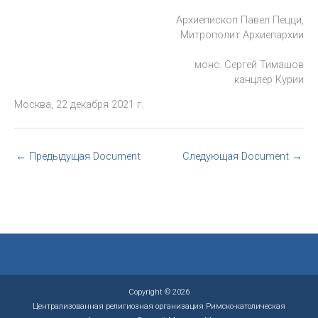
Архиепископ Павел Пецци,
Митрополит Архиепархии
монс. Сергей Тимашов
канцлер Курии
Москва, 22 декабря 2021 г.
←
Предыдущая Document
Следующая Document
→
Copyright © 2026
Централизованная религиозная организация Римско-католическая