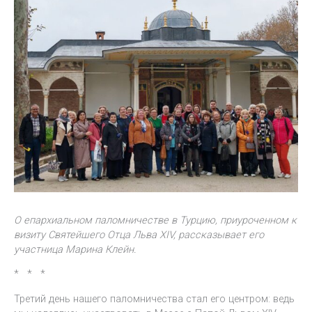
О епархиальном паломничестве в Турцию, приуроченном к
визиту Святейшего Отца Льва XIV, рассказывает его
участница Марина Клейн.
* * *
Третий день нашего паломничества стал его центром: ведь