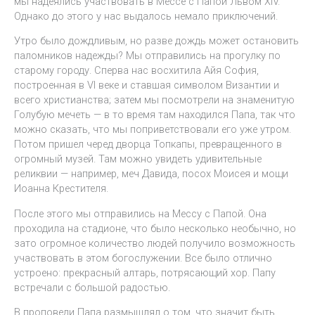
мы надеялись участвовать в Мессе с Папой Львом XIV.
Однако до этого у нас выдалось немало приключений.
Утро было дождливым, но разве дождь может остановить
паломников надежды? Мы отправились на прогулку по
старому городу. Сперва нас восхитила Айя София,
построенная в VI веке и ставшая символом Византии и
всего христианства; затем мы посмотрели на знаменитую
Голубую мечеть — в то время там находился Папа, так что
можно сказать, что мы поприветствовали его уже утром.
Потом пришел черед дворца Топкапы, превращенного в
огромный музей. Там можно увидеть удивительные
реликвии — например, меч Давида, посох Моисея и мощи
Иоанна Крестителя.
После этого мы отправились на Мессу с Папой. Она
проходила на стадионе, что было несколько необычно, но
зато огромное количество людей получило возможность
участвовать в этом богослужении. Все было отлично
устроено: прекрасный алтарь, потрясающий хор. Папу
встречали с большой радостью.
В проповеди Папа размышлял о том, что значит быть