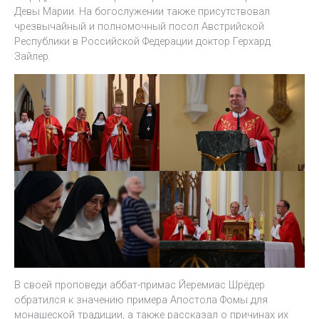
Девы Марии. На богослужении также присутствовал
чрезвычайный и полномочный посол Австрийской
Республики в Российской Федерации доктор Герхард
Зайлер.
В своей проповеди аббат-примас Йеремиас Шрёдер
обратился к значению примера Апостола Фомы для
монашеской традиции, а также рассказал о причинах их