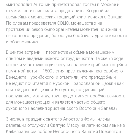
«митрополит Антоний приветствовал гостей в Москве и
отметил значение визита представителей одной из
древнейших монашеских традиций христианского Запада.
По словам председателя ОВЦС, монашество на
протяжении веков было хранителем молитвенной жизни,
церковного предания, богослужебной культуры, книжности
и образования».
В центре встречи — перспективы обмена монашеским
опытом и академического сотрудничества. Также «в ходе
встречи участники подчеркнули значение приближающейся
памятной даты — 1500-летия преставления преподобного
Венедикта Нурсийского, и отметили, что преподобный
Венедикт почитается в Русской Православной Церкви как
святой древней Церкви. Его устав, соединяющий
послушание, молитву, труд представляет особую ценность
для монашествующих и является частью общего
духовного наследия христианского Востока и Запада».
3 июля, в праздник святого Апостола Фомы, члены
делегации отслужили Святую Мессу на латинском языке в
Кафедральном соборе Непорочного Зачатия Пресвятой