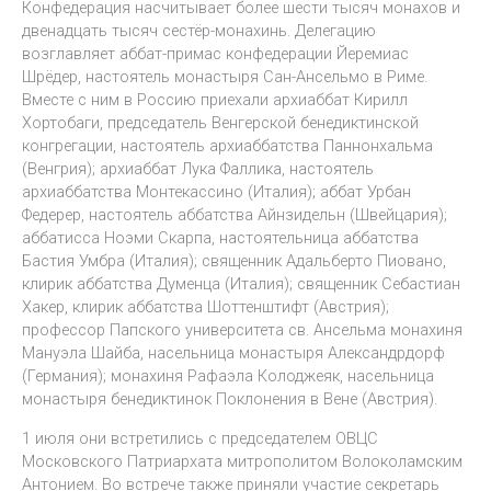
Конфедерация насчитывает более шести тысяч монахов и
двенадцать тысяч сестёр-монахинь. Делегацию
возглавляет аббат-примас конфедерации Йеремиас
Шрёдер, настоятель монастыря Сан-Ансельмо в Риме.
Вместе с ним в Россию приехали архиаббат Кирилл
Хортобаги, председатель Венгерской бенедиктинской
конгрегации, настоятель архиаббатства Паннонхальма
(Венгрия); архиаббат Лука Фаллика, настоятель
архиаббатства Монтекассино (Италия); аббат Урбан
Федерер, настоятель аббатства Айнзидельн (Швейцария);
аббатисса Ноэми Скарпа, настоятельница аббатства
Бастия Умбра (Италия); священник Адальберто Пиовано,
клирик аббатства Думенца (Италия); священник Себастиан
Хакер, клирик аббатства Шоттенштифт (Австрия);
профессор Папского университета св. Ансельма монахиня
Мануэла Шайба, насельница монастыря Александрдорф
(Германия); монахиня Рафаэла Колоджеяк, насельница
монастыря бенедиктинок Поклонения в Вене (Австрия).
1 июля они встретились с председателем ОВЦС
Московского Патриархата митрополитом Волоколамским
Антонием. Во встрече также приняли участие секретарь