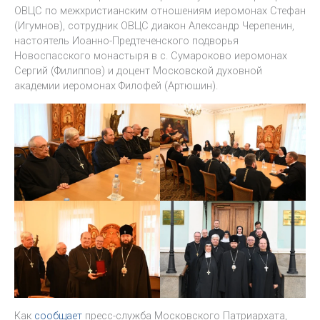
ОВЦС по межхристианским отношениям иеромонах Стефан
(Игумнов), сотрудник ОВЦС диакон Александр Черепенин,
настоятель Иоанно-Предтеченского подворья
Новоспасского монастыря в с. Сумароково иеромонах
Сергий (Филиппов) и доцент Московской духовной
академии иеромонах Филофей (Артюшин).
Как
сообщает
пресс-служба Московского Патриархата,