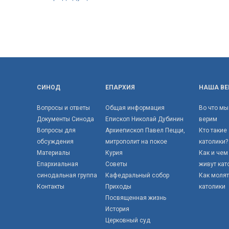
СИНОД
ЕПАРХИЯ
НАША ВЕ
Вопросы и ответы
Общая информация
Во что мы
Документы Синода
Епископ Николай Дубинин
верим
Вопросы для
Архиепископ Павел Пецци,
Кто такие
обсуждения
митрополит на покое
католики?
Материалы
Курия
Как и чем
Епархиальная
Советы
живут кат
синодальная группа
Кафедральный собор
Как моля
Контакты
Приходы
католики
Посвященная жизнь
История
Церковный суд