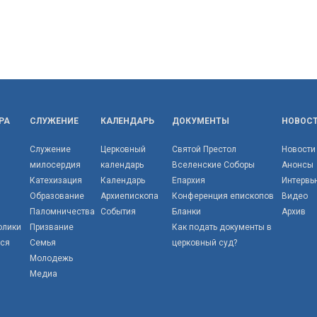
РА
СЛУЖЕНИЕ
КАЛЕНДАРЬ
ДОКУМЕНТЫ
НОВОС
Служение
Церковный
Святой Престол
Новости
милосердия
календарь
Вселенские Соборы
Анонсы
Катехизация
Календарь
Епархия
Интервь
Образование
Архиепископа
Конференция епископов
Видео
Паломничества
События
Бланки
Архив
олики
Призвание
Как подать документы в
тся
Семья
церковный суд?
Молодежь
Медиа