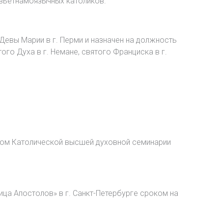
 вьетнамоязычных католиков.
евы Марии в г. Перми и назначен на должность
ого Духа в г. Немане, святого Франциска в г.
тцом Католической высшей духовной семинарии
ца Апостолов» в г. Санкт-Петербурге сроком на