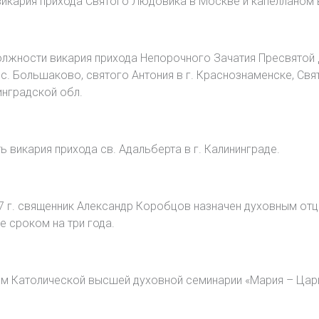
викария прихода Святого Людовика в Москве и капелланом
жности викария прихода Непорочного Зачатия Пресвятой Д
с. Большаково, святого Антония в г. Краснознаменске, Свят
инградской обл.
 викария прихода св. Адальберта в г. Калининграде.
017 г. священник Александр Коробцов назначен духовным о
е сроком на три года.
м Католической высшей духовной семинарии «Мария – Цари