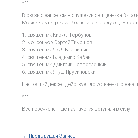
***
В связи с запретом в служении священника Витал
Москве и утверждил Коллегию в следующем сост
1. священник Кирилл Горбунов
2. монсеньор Сергей Тимашов
3. священник Якуб Блащишин
4. священник Владимир Кабак
5. священник Дмитрий Новоселецкий
6. священник Януш Прусиновски
Настоящий декрет действует до истечения срока п
***
Все перечисленные назначения вступили в силу.
←
Предыдущая Запись