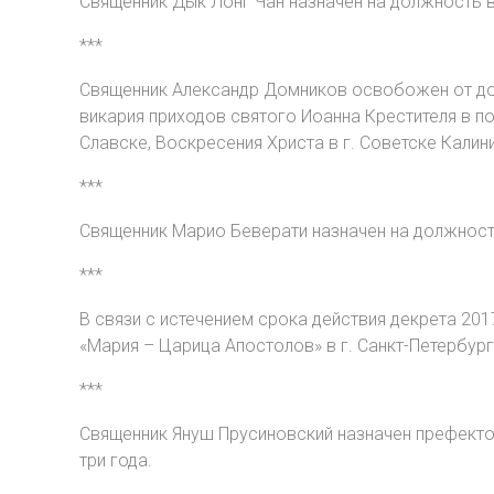
Священник Дык Лонг Чан назначен на должность 
***
Священник Александр Домников освобожен от дол
викария приходов святого Иоанна Крестителя в по
Славске, Воскресения Христа в г. Советске Калин
***
Священник Марио Беверати назначен на должность
***
В связи с истечением срока действия декрета 2
«Мария – Царица Апостолов» в г. Санкт-Петербург
***
Священник Януш Прусиновский назначен префекто
три года.