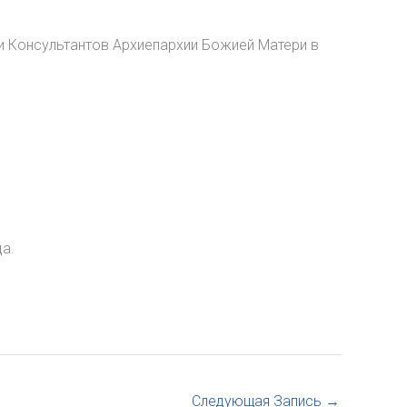
ии Консультантов Архиепархии Божией Матери в
а.
Следующая Запись
→