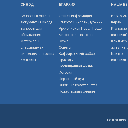
СИНОД
ЕПАРХИЯ
НАША ВЕ
Вопросы и ответы
Общая информация
Во что мы
Документы Синода
Епископ Николай Дубинин
верим
Вопросы для
Архиепископ Павел Пецци,
Кто такие
обсуждения
митрополит на покое
католики?
Материалы
Курия
Как и чем
Епархиальная
Советы
живут кат
синодальная группа
Кафедральный собор
Как моля
Контакты
Приходы
католики
Посвященная жизнь
История
Церковный суд
Книжные издательства
Пожертвовать онлайн
Централизов