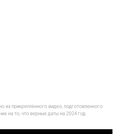
о из прикреплённого видео, подготовленного
 на то, что верные даты на 2024 год