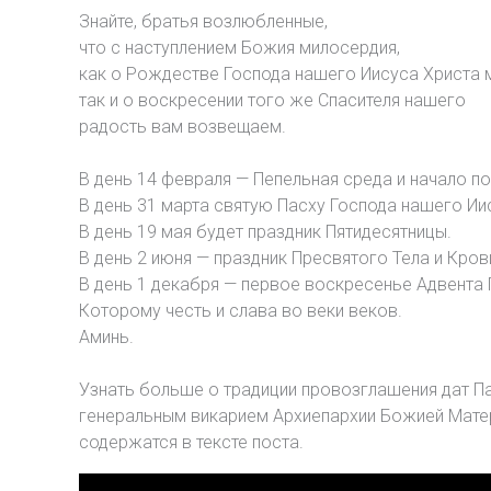
Знайте, братья возлюбленные,
что с наступлением Божия милосердия,
как о Рождестве Господа нашего Иисуса Христа 
так и о воскресении того же Спасителя нашего
радость вам возвещаем.
В день 14 февраля — Пепельная среда и начало п
В день 31 марта святую Пасху Господа нашего Ии
В день 19 мая будет праздник Пятидесятницы.
В день 2 июня — праздник Пресвятого Тела и Кров
В день 1 декабря — первое воскресенье Адвента 
Которому честь и слава во веки веков.
Аминь.
Узнать больше о традиции провозглашения дат П
генеральным викарием Архиепархии Божией Матер
содержатся в тексте поста.