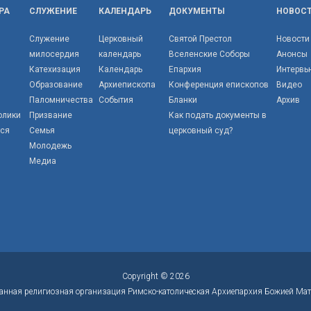
РА
СЛУЖЕНИЕ
КАЛЕНДАРЬ
ДОКУМЕНТЫ
НОВОС
Служение
Церковный
Святой Престол
Новости
милосердия
календарь
Вселенские Соборы
Анонсы
Катехизация
Календарь
Епархия
Интервь
Образование
Архиепископа
Конференция епископов
Видео
Паломничества
События
Бланки
Архив
олики
Призвание
Как подать документы в
тся
Семья
церковный суд?
Молодежь
Медиа
Copyright © 2026
анная религиозная организация Римско-католическая Архиепархия Божией Мат