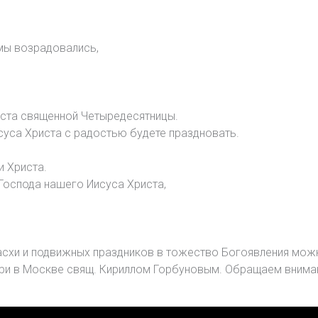
мы возрадовались,
оста священной Четыредесятницы.
суса Христа с радостью будете праздновать.
и Христа.
Господа нашего Иисуса Христа,
асхи и подвижных праздников в тожество Богоявления можн
и в Москве свящ. Кириллом Горбуновым. Обращаем внимание