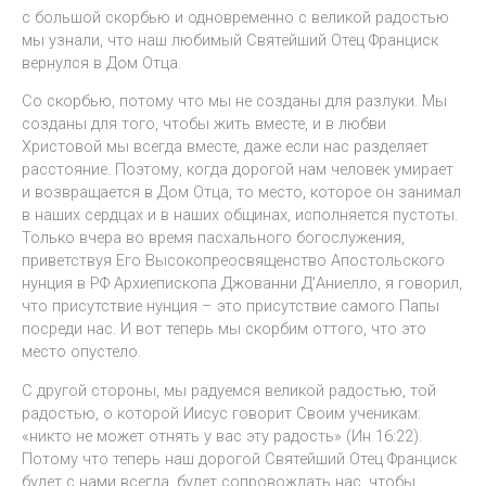
с большой скорбью и одновременно с великой радостью
мы узнали, что наш любимый Святейший Отец Франциск
вернулся в Дом Отца.
Со скорбью, потому что мы не созданы для разлуки. Мы
созданы для того, чтобы жить вместе, и в любви
Христовой мы всегда вместе, даже если нас разделяет
расстояние. Поэтому, когда дорогой нам человек умирает
и возвращается в Дом Отца, то место, которое он занимал
в наших сердцах и в наших общинах, исполняется пустоты.
Только вчера во время пасхального богослужения,
приветствуя Его Высокопреосвященство Апостольского
нунция в РФ Архиепископа Джованни Д’Аниелло, я говорил,
что присутствие нунция – это присутствие самого Папы
посреди нас. И вот теперь мы скорбим оттого, что это
место опустело.
С другой стороны, мы радуемся великой радостью, той
радостью, о которой Иисус говорит Своим ученикам:
«никто не может отнять у вас эту радость» (Ин 16:22).
Потому что теперь наш дорогой Святейший Отец Франциск
будет с нами всегда, будет сопровождать нас, чтобы