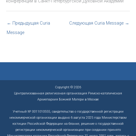
конференции в Санкт-Петербургской Духовной Академии
←
Предыдущая Curia
Следующая Curia Message
→
Message
Copyright © 2026
Централизованная религиозная организация Римско-католическая
Архиепархия Божией Матери в Москве
Учетный № 0011010555, свидетельство о государственной регистрации
некоммерческой организации выдано 6 августа 2025 года Министерством
юстиции Российской Федерации на бланке, решение о государственной
регистрации некоммерческой организации при создании принято
Министерством юстиции Российской Федерации 31 июля 1991 года, запись о