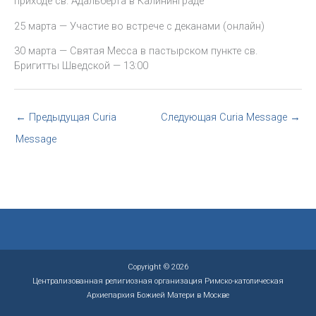
приходе св. Адальберта в Калининграде
25 марта — Участие во встрече с деканами (онлайн)
30 марта — Святая Месса в пастырском пункте св.
Бригитты Шведской — 13:00
←
Предыдущая Curia
Следующая Curia Message
→
Message
Copyright © 2026
Централизованная религиозная организация Римско-католическая
Архиепархия Божией Матери в Москве