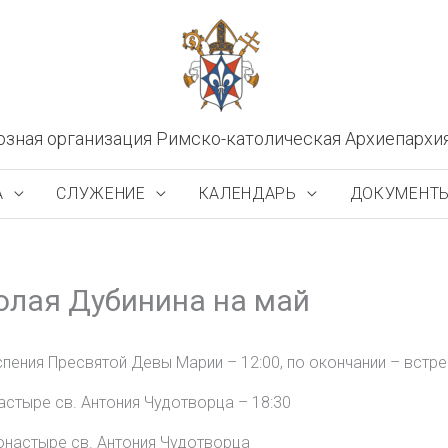
озная организация Римско-католическая Архиепархи
А
СЛУЖЕНИЕ
КАЛЕНДАРЬ
ДОКУМЕНТ
олая Дубинина на май
пения Пресвятой Девы Марии – 12:00, по окончании – встр
астыре св. Антония Чудотворца – 18:30
онастыре св. Антония Чудотворца