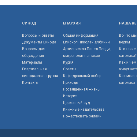
СИНОД
ЕПАРХИЯ
НАША ВЕ
Вопросы и ответы
Общая информация
Во что мы
Документы Синода
Епископ Николай Дубинин
верим
Вопросы для
Архиепископ Павел Пецци,
Кто такие
обсуждения
митрополит на покое
католики?
Материалы
Курия
Как и чем
Епархиальная
Советы
живут кат
синодальная группа
Кафедральный собор
Как моля
Контакты
Приходы
католики
Посвященная жизнь
История
Церковный суд
Книжные издательства
Пожертвовать онлайн