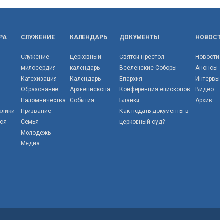
РА
СЛУЖЕНИЕ
КАЛЕНДАРЬ
ДОКУМЕНТЫ
НОВОС
Служение
Церковный
Святой Престол
Новости
милосердия
календарь
Вселенские Соборы
Анонсы
Катехизация
Календарь
Епархия
Интервь
Образование
Архиепископа
Конференция епископов
Видео
Паломничества
События
Бланки
Архив
олики
Призвание
Как подать документы в
тся
Семья
церковный суд?
Молодежь
Медиа