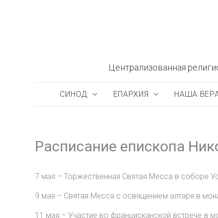
Перейти
к
содержимому
Централизованная религи
СИНОД
ЕПАРХИЯ
НАША ВЕР
Расписание епископа Ник
7 мая – Торжественная Святая Месса в соборе Ус
9 мая – Святая Месса с освящением алтаря в мон
11 мая – Участие во францисканской встрече в м