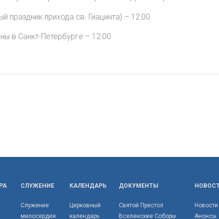
й праздник прихода св. Гиацинта) – 12:00
ны в Санкт-Петербурге – 12:00
РА
СЛУЖЕНИЕ
КАЛЕНДАРЬ
ДОКУМЕНТЫ
НОВОС
Служение
Церковный
Святой Престол
Новости
милосердия
календарь
Вселенские Соборы
Анонсы