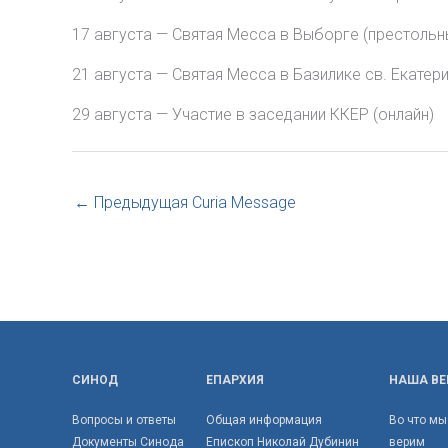
17 августа — Святая Месса в Выборге (престольны
21 августа — Святая Месса в Базилике св. Екатери
29 августа — Участие в заседании ККЕР (онлайн)
←
Предыдущая Curia Message
СИНОД
ЕПАРХИЯ
НАША ВЕ
Вопросы и ответы
Общая информация
Во что мы
Документы Синода
Епископ Николай Дубинин
верим