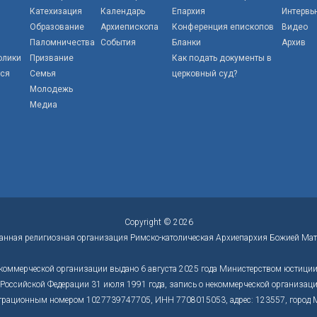
Катехизация
Календарь
Епархия
Интервь
Образование
Архиепископа
Конференция епископов
Видео
Паломничества
События
Бланки
Архив
олики
Призвание
Как подать документы в
тся
Семья
церковный суд?
Молодежь
Медиа
Copyright © 2026
анная религиозная организация Римско-католическая Архиепархия Божией Мат
коммерческой организации выдано 6 августа 2025 года Министерством юстиции 
оссийской Федерации 31 июля 1991 года, запись о некоммерческой организации
трационным номером 1027739747705, ИНН 7708015053, адрес: 123557, город Моск