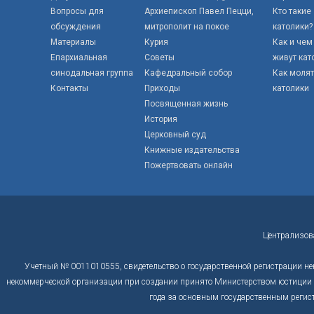
Вопросы для
Архиепископ Павел Пецци,
Кто такие
обсуждения
митрополит на покое
католики?
Материалы
Курия
Как и чем
Епархиальная
Советы
живут кат
синодальная группа
Кафедральный собор
Как моля
Контакты
Приходы
католики
Посвященная жизнь
История
Церковный суд
Книжные издательства
Пожертвовать онлайн
Централизов
Учетный № 0011010555, свидетельство о государственной регистрации не
некоммерческой организации при создании принято Министерством юстиции Р
года за основным государственным регис