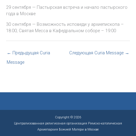
29 сентября — Пастырская встреча и начало пастырского
года в Москве
30 сентября — Возможность исповеди у архиепископа –
18:00; Святая Месса в Кафедральном соборе – 19:00
←
Предыдущая Curia
Следующая Curia Message
→
Message
Copyright © 2026
Централизованная религиозная организация Римско-католическая
Архиепархия Божией Матери в Москве