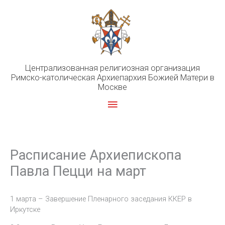
Перейти
к
содержимому
Централизованная религиозная организация
Римско-католическая Архиепархия Божией Матери в
Москве
Главное
меню
Расписание Архиепископа
Павла Пецци на март
1 марта – Завершение Пленарного заседания ККЕР в
Иркутске