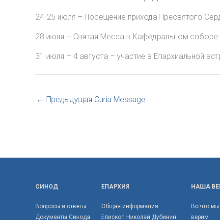
24-25 июля – Посещение прихода Пресвятого Сер
28 июля – Святая Месса в Кафедральном соборе 
31 июля – 4 августа – участие в Епархиальной вс
←
Предыдущая Curia Message
СИНОД
ЕПАРХИЯ
НАША ВЕ
Вопросы и ответы
Общая информация
Во что мы
Документы Синода
Епископ Николай Дубинин
верим