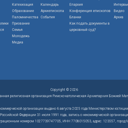
Катехизация
Календарь
Епархия
Интервь
Образование
Архиепископа
Конференция епископов
Видео
Паломничества
События
Бланки
Архив
олики
Призвание
Как подать документы в
тся
Семья
церковный суд?
Молодежь
Медиа
Copyright © 2026
анная религиозная организация Римско-католическая Архиепархия Божией Мат
коммерческой организации выдано 6 августа 2025 года Министерством юстиции 
оссийской Федерации 31 июля 1991 года, запись о некоммерческой организации
трационным номером 1027739747705, ИНН 7708015053, адрес: 123557, город Моск