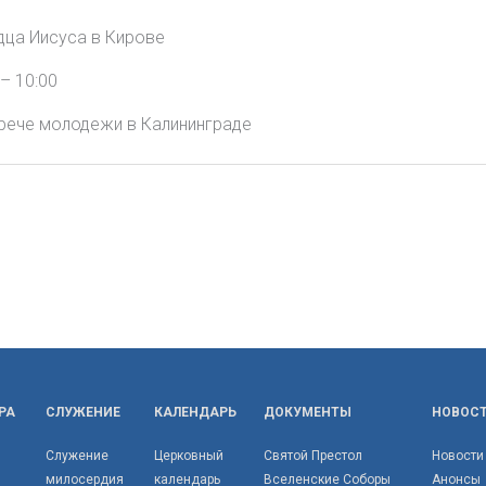
дца Иисуса в Кирове
– 10:00
трече молодежи в Калининграде
РА
СЛУЖЕНИЕ
КАЛЕНДАРЬ
ДОКУМЕНТЫ
НОВОС
Служение
Церковный
Святой Престол
Новости
милосердия
календарь
Вселенские Соборы
Анонсы