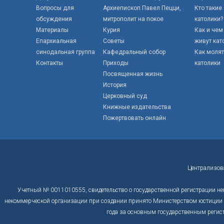
Вопросы для
Архиепископ Павел Пецци,
Кто такие
обсуждения
митрополит на покое
католики?
Материалы
Курия
Как и чем
Епархиальная
Советы
живут кат
синодальная группа
Кафедральный собор
Как моля
Контакты
Приходы
католики
Посвященная жизнь
История
Церковный суд
Книжные издательства
Пожертвовать онлайн
Централизов
Учетный № 0011010555, свидетельство о государственной регистрации не
некоммерческой организации при создании принято Министерством юстиции Р
года за основным государственным регис